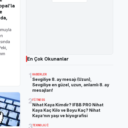
opal’la
e
nda,
umuyla
en
asında
Peki,
nım
En Çok Okunanlar
1
HABERLER
Sevgiliye 8. ay mesajı (Uzun),
Sevgiliye en güzel, uzun, anlamlı 8. ay
mesajları!
2
FITNESS
Nihat Kaya Kimdir? IFBB PRO Nihat
Kaya Kaç Kilo ve Boyu Kaç? Nihat
Kaya’nın yaşı ve biyografisi
3
TEKNOLOJI