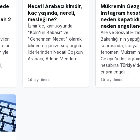
rede
Necati Arabacı kimdir,
Mükremin Gezg
kaç yaşında, nereli,
Instagram hesa
vah 2
mesleği ne?
neden kapatıldı
ı
neden engellen
İzmir'de, kamuoyunda
"Köln'ün Babası" ve
Aile ve Sosyal Hizm
vilen
"Cehennem Necati" olarak
Bakanlığı'nın yaptığ
i olan
bilinen organize suç örgütü
sonrasında, sosya
miyle
liderlerinden Necati Coşkun
fenomeni Mükremi
Arabacı, Adnan Menderes…
Gezgin'in Instagra
i,
hesabına Türkiye'd
erişim engeli…
10 ay önce
10 ay önce