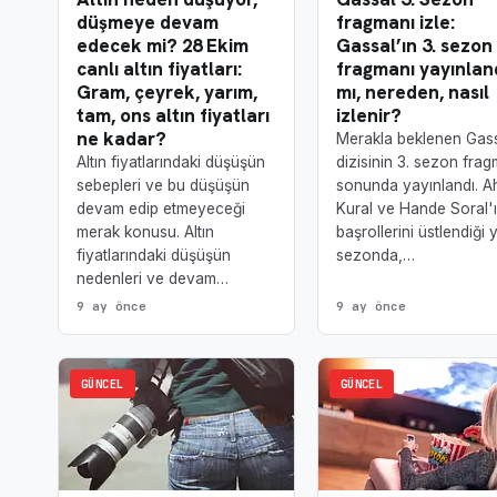
fragmanı izle:
düşmeye devam
Gassal’ın 3. sezon
edecek mi? 28 Ekim
fragmanı yayınlan
canlı altın fiyatları:
mı, nereden, nasıl
Gram, çeyrek, yarım,
izlenir?
tam, ons altın fiyatları
ne kadar?
Merakla beklenen Gas
dizisinin 3. sezon frag
Altın fiyatlarındaki düşüşün
sonunda yayınlandı. A
sebepleri ve bu düşüşün
Kural ve Hande Soral'
devam edip etmeyeceği
başrollerini üstlendiği 
merak konusu. Altın
sezonda,…
fiyatlarındaki düşüşün
nedenleri ve devam…
9 ay önce
9 ay önce
GÜNCEL
GÜNCEL