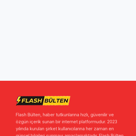
Flash Bülten, haber tutkunlarına hızlı, güvenilir ve
özgün içerik sunan bir internet platformudur. 2023
yılında kurulan şirket kullanıcılarına her zaman en
güncel bilgileri sunmayı amaçlamaktadır. Flash Bülten