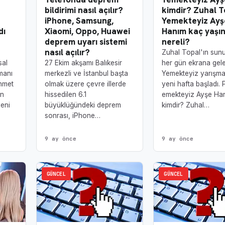
bildirimi nasıl açılır?
kimdir? Zuhal T
iPhone, Samsung,
Yemekteyiz Ayş
dı
Xiaomi, Oppo, Huawei
Hanım kaç yaşı
deprem uyarı sistemi
nereli?
nasıl açılır?
Zuhal Topal'ın sun
sal
27 Ekim akşamı Balıkesir
her gün ekrana gel
manı
merkezli ve İstanbul başta
Yemekteyiz yarışm
hmet
olmak üzere çevre illerde
yeni hafta başladı. 
ın
hissedilen 6.1
emekteyiz Ayşe Ha
yeni
büyüklüğündeki deprem
kimdir? Zuhal…
sonrası, iPhone…
9 ay önce
9 ay önce
GÜNCEL
GÜNCEL