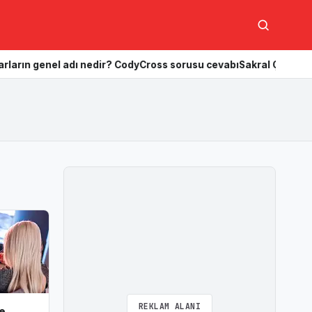
Ara
enel adı nedir? CodyCross sorusu cevabı
Sakral Çakra nedir? Öne
REKLAM ALANI
e