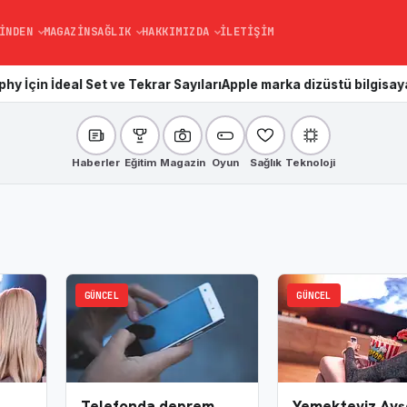
INDEN
MAGAZIN
SAĞLIK
HAKKIMIZDA
İLETIŞIM
eal Set ve Tekrar Sayıları
Apple marka dizüstü bilgisayarların g
Haberler
Eğitim
Magazin
Oyun
Sağlık
Teknoloji
GÜNCEL
GÜNCEL
Telefonda deprem
Yemekteyiz Ayş