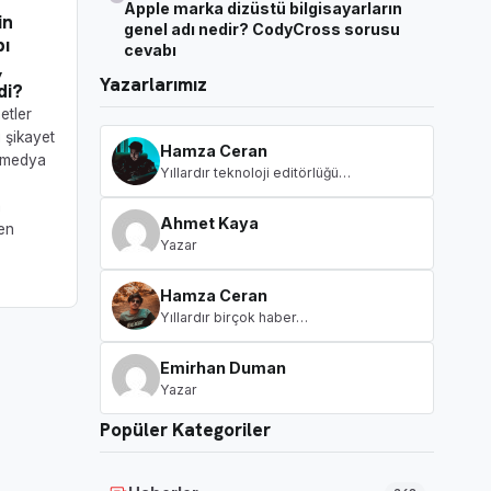
Apple marka dizüstü bilgisayarların
in
genel adı nedir? CodyCross sorusu
bı
cevabı
,
Yazarlarımız
di?
etler
ı şikayet
Hamza Ceran
l medya
Yıllardır teknoloji editörlüğü…
n
m
Ahmet Kaya
en
Yazar
Hamza Ceran
Yıllardır birçok haber…
Emirhan Duman
Yazar
Popüler Kategoriler