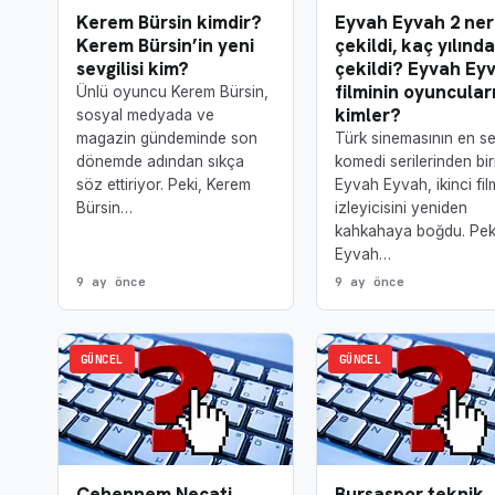
Kerem Bürsin kimdir?
Eyvah Eyvah 2 ne
Kerem Bürsin’in yeni
çekildi, kaç yılında
sevgilisi kim?
çekildi? Eyvah Ey
filminin oyuncular
Ünlü oyuncu Kerem Bürsin,
kimler?
sosyal medyada ve
magazin gündeminde son
Türk sinemasının en se
dönemde adından sıkça
komedi serilerinden bir
söz ettiriyor. Peki, Kerem
Eyvah Eyvah, ikinci fil
Bürsin…
izleyicisini yeniden
kahkahaya boğdu. Pek
Eyvah…
9 ay önce
9 ay önce
GÜNCEL
GÜNCEL
Cehennem Necati
Bursaspor teknik