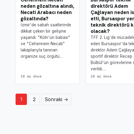
neden gözaltına alındı,
direktörü Adem
Necati Arabacı neden
Çağlayan neden is
gözaltında?
etti, Bursaspor ye
teknik direktörü 
İzmir'de sabah saatlerinde
olacak?
dikkat çeken bir gelişme
yaşandı. "Köln'ün babası"
TFF 2. Lig'de mücadel
ve "Cehennem Necati"
eden Bursaspor'da tek
lakaplarıyla tanınan
direktör Adem Çağlaya
organize suç örgütü…
sportif direktör Recep
Bülbül'ün görevlerine 
verildi.…
10 ay önce
10 ay önce
Yazı sayfalandırması
1
2
Sonraki →