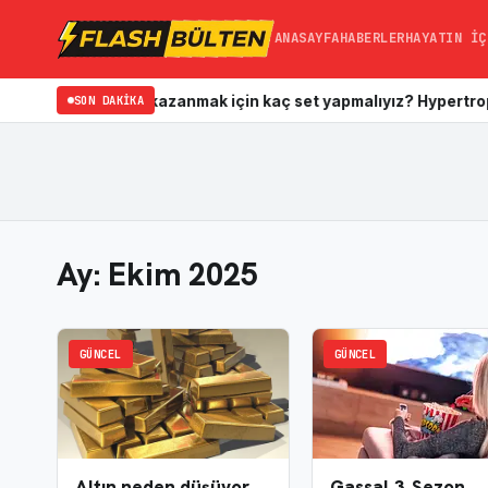
ANASAYFA
HABERLER
HAYATIN İÇ
etkili?
Kas kazanmak için kaç set yapmalıyız? Hypertrophy İçin İd
SON DAKIKA
Ay:
Ekim 2025
GÜNCEL
GÜNCEL
Gassal 3. Sezon
Altın neden düşüyor,