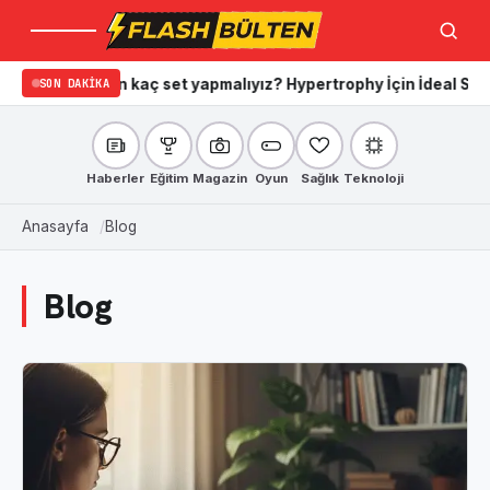
Menü
Ara
zanmak için kaç set yapmalıyız? Hypertrophy İçin İdeal Set ve Te
SON DAKIKA
Haberler
Eğitim
Magazin
Oyun
Sağlık
Teknoloji
Anasayfa
Blog
Blog