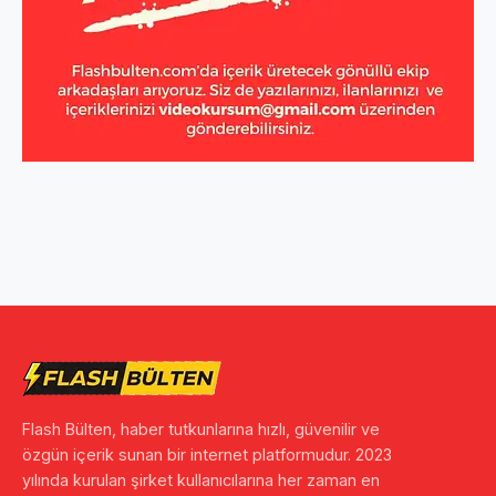
Flash Bülten, haber tutkunlarına hızlı, güvenilir ve
özgün içerik sunan bir internet platformudur. 2023
yılında kurulan şirket kullanıcılarına her zaman en