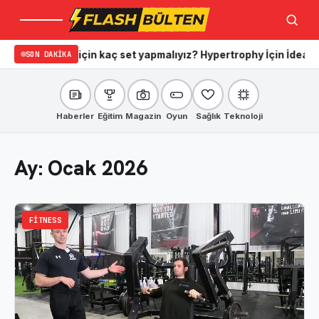
Menü
Ara
nmak için kaç set yapmalıyız? Hypertrophy İçin İdeal Set ve Tekr
SON DAKIKA
Haberler
Eğitim
Magazin
Oyun
Sağlık
Teknoloji
Ay:
Ocak 2026
FITNESS