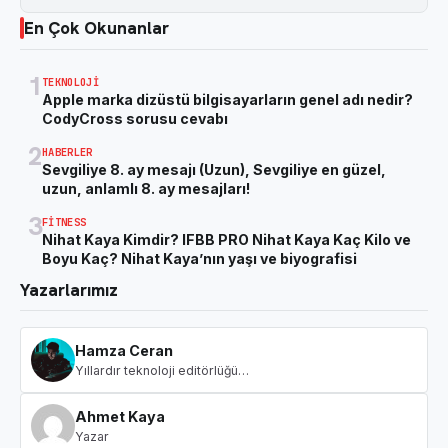
En Çok Okunanlar
1
TEKNOLOJI
Apple marka dizüstü bilgisayarların genel adı nedir?
CodyCross sorusu cevabı
2
HABERLER
Sevgiliye 8. ay mesajı (Uzun), Sevgiliye en güzel,
uzun, anlamlı 8. ay mesajları!
3
FITNESS
Nihat Kaya Kimdir? IFBB PRO Nihat Kaya Kaç Kilo ve
Boyu Kaç? Nihat Kaya’nın yaşı ve biyografisi
Yazarlarımız
Hamza Ceran
Yıllardır teknoloji editörlüğü…
Ahmet Kaya
Yazar