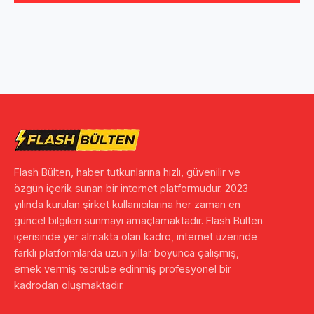
Flash Bülten, haber tutkunlarına hızlı, güvenilir ve
özgün içerik sunan bir internet platformudur. 2023
yılında kurulan şirket kullanıcılarına her zaman en
güncel bilgileri sunmayı amaçlamaktadır. Flash Bülten
içerisinde yer almakta olan kadro, internet üzerinde
farklı platformlarda uzun yıllar boyunca çalışmış,
emek vermiş tecrübe edinmiş profesyonel bir
kadrodan oluşmaktadır.