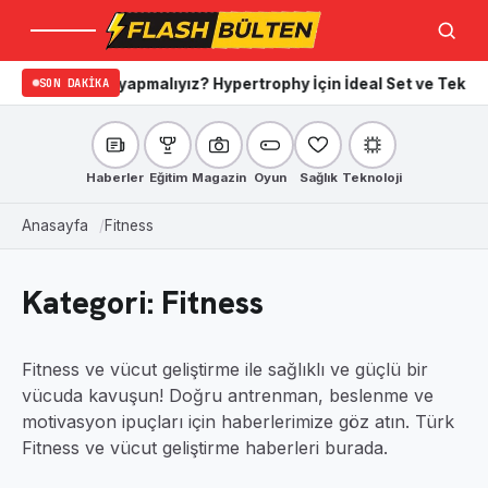
Menü
Ara
lıyız? Hypertrophy İçin İdeal Set ve Tekrar Sayıları
SON DAKIKA
Apple marka 
Haberler
Eğitim
Magazin
Oyun
Sağlık
Teknoloji
Anasayfa
Fitness
Kategori:
Fitness
Fitness ve vücut geliştirme ile sağlıklı ve güçlü bir
vücuda kavuşun! Doğru antrenman, beslenme ve
motivasyon ipuçları için haberlerimize göz atın. Türk
Fitness ve vücut geliştirme haberleri burada.