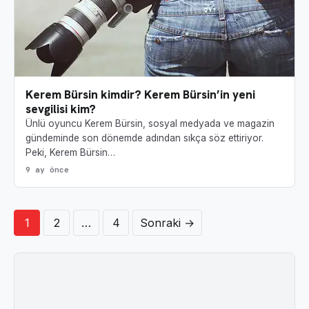
Kerem Bürsin kimdir? Kerem Bürsin’in yeni
sevgilisi kim?
Ünlü oyuncu Kerem Bürsin, sosyal medyada ve magazin
gündeminde son dönemde adından sıkça söz ettiriyor.
Peki, Kerem Bürsin…
9 ay önce
Yazı sayfalandırması
1
2
…
4
Sonraki →