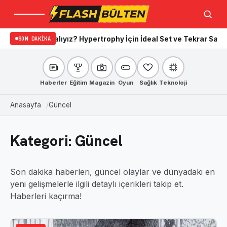
Menü
Ara
ız? Hypertrophy İçin İdeal Set ve Tekrar Sayıları
SON DAKIKA
Apple marka diz
Haberler
Eğitim
Magazin
Oyun
Sağlık
Teknoloji
Anasayfa
Güncel
Kategori:
Güncel
Son dakika haberleri, güncel olaylar ve dünyadaki en
yeni gelişmelerle ilgili detaylı içerikleri takip et.
Haberleri kaçırma!