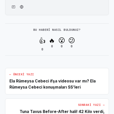
BU HABERI NASIL BULDUNUZ?
🔥
😮
😕
👍
0
0
0
0
← ÖNCEKI YAZI
Ela Rümeysa Cebeci ifşa videosu var mı? Ela
Rümeysa Cebeci konuşmaları SS’leri
SONRAKI YAZI →
Tuna Tavus Before-After hali! 42 Kilo verdi,