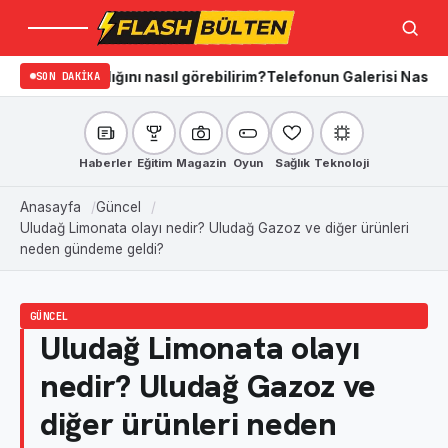
Menü
Ara
radığını nasıl görebilirim?
SON DAKIKA
Telefonun Galerisi Nasıl Temizlenir?
Haberler
Eğitim
Magazin
Oyun
Sağlık
Teknoloji
Anasayfa
Güncel
Uludağ Limonata olayı nedir? Uludağ Gazoz ve diğer ürünleri
neden gündeme geldi?
GÜNCEL
Uludağ Limonata olayı
nedir? Uludağ Gazoz ve
diğer ürünleri neden