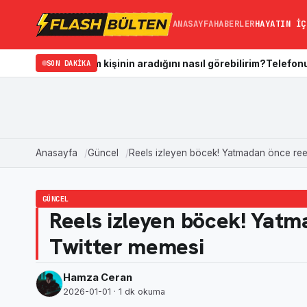
ANASAYFA
HABERLER
HAYATIN İÇ
ediğim kişinin aradığını nasıl görebilirim?
SON DAKIKA
Telefonun Galerisi Na
Anasayfa
Güncel
Reels izleyen böcek! Yatmadan önce ree
GÜNCEL
Reels izleyen böcek! Yatm
Twitter memesi
Hamza Ceran
2026-01-01
· 1 dk okuma