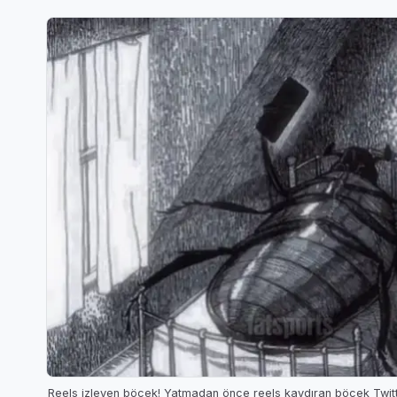
Reels izleyen böcek! Yatmadan önce reels kaydıran böcek Twi