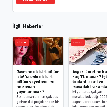
İlgili Haberler
GÜNCEL
GÜNCEL
Jasmine dizisi 4. bölüm
Asgari ücret ne ka
izle! Yasmin dizisi 4.
kaç TL olacak? İş
bölüm yayınlandı mı,
toplantı saati ve
ne zaman
masadaki rakamla
yayınlanacak?
Milyonlarca çalışanın
Son zamanların en çok ses
merakla beklediği 202
getiren dizi projelerinden bir
asgari ücret zammı içi
tanesi olan Jasmine dizisi,
kritik aşamaya gelindi.