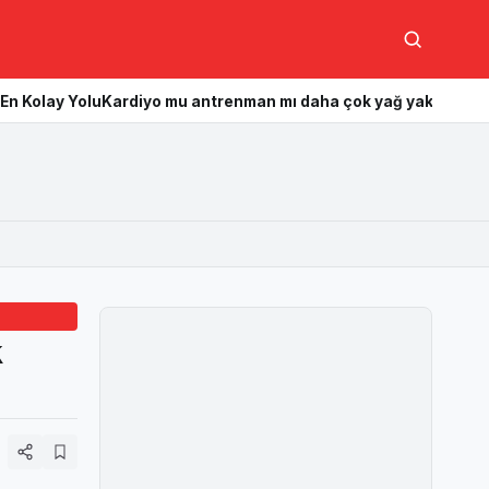
Ara
Kardiyo mu antrenman mı daha çok yağ yakar? Hangisi daha etki
k