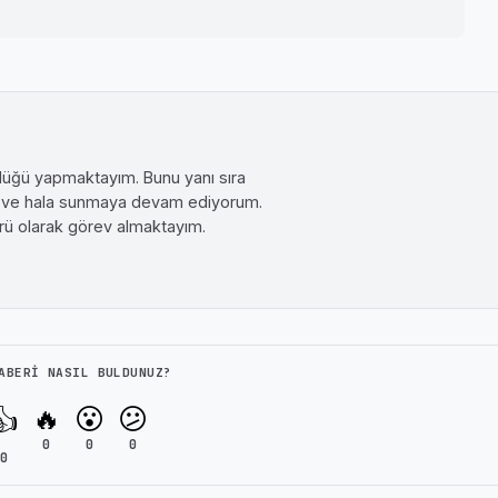
örlüğü yapmaktayım. Bunu yanı sıra
um ve hala sunmaya devam ediyorum.
rü olarak görev almaktayım.
ABERI NASIL BULDUNUZ?
🔥
😮
😕
👍
0
0
0
0