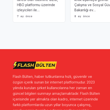
HBO platformu üzerinde
Çalışma ve Sosyal Güv
izleyicileri ile…
Bakanlığı ev…
7 ay önce
8 ay önce
Flash Bülten, haber tutkunlarına hızlı, güvenilir ve
özgün içerik sunan bir internet platformudur. 2023
yılında kurulan şirket kullanıcılarına her zaman en
güncel bilgileri sunmayı amaçlamaktadır. Flash Bülten
içerisinde yer almakta olan kadro, internet üzerinde
farklı platformlarda uzun yıllar boyunca çalışmış,