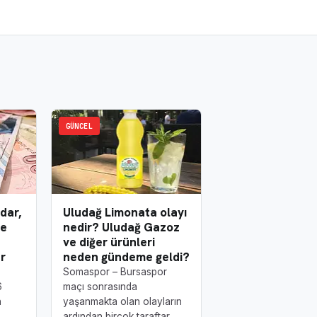
GÜNCEL
dar,
Uludağ Limonata olayı
te
nedir? Uludağ Gazoz
ve diğer ürünleri
r
neden gündeme geldi?
Somaspor – Bursaspor
6
maçı sonrasında
n
yaşanmakta olan olayların
ardından birçok taraftar