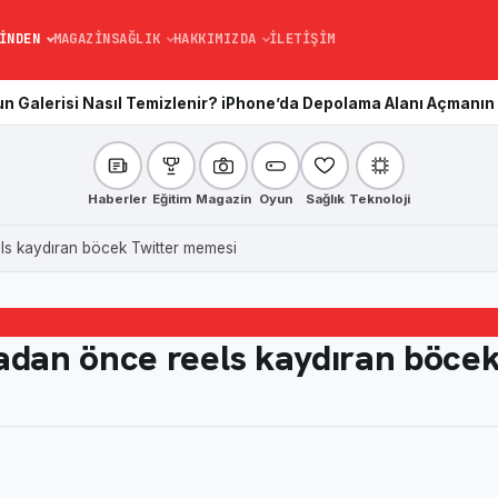
INDEN
MAGAZIN
SAĞLIK
HAKKIMIZDA
İLETIŞIM
sıl Temizlenir? iPhone’da Depolama Alanı Açmanın En Kolay Yolu
Haberler
Eğitim
Magazin
Oyun
Sağlık
Teknoloji
ls kaydıran böcek Twitter memesi
adan önce reels kaydıran böce