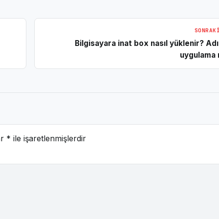
SONRAK
Bilgisayara inat box nasıl yüklenir? A
uygulama 
ar
*
ile işaretlenmişlerdir