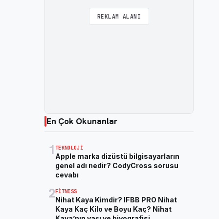
REKLAM ALANI
En Çok Okunanlar
1
TEKNOLOJI
Apple marka dizüstü bilgisayarların
genel adı nedir? CodyCross sorusu
cevabı
2
FITNESS
Nihat Kaya Kimdir? IFBB PRO Nihat
Kaya Kaç Kilo ve Boyu Kaç? Nihat
Kaya’nın yaşı ve biyografisi