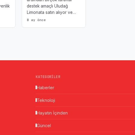
enlik
destek amaçlı Uludağ
Limonata satın alıyor ve…
8 ay önce
KATEGORILER
Haberler
Teknoloji
Hayatın İçinden
Güncel