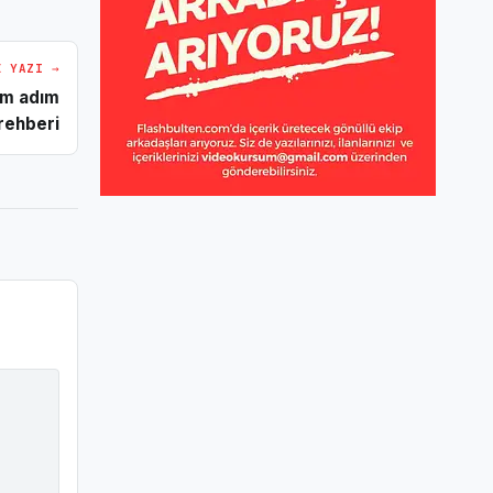
I YAZI →
dım adım
rehberi