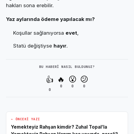
hakları sona erebilir.
Yaz aylarında ödeme yapılacak mı?
Koşullar sağlanıyorsa
evet
,
Statü değiştiyse
hayır
.
BU HABERI NASIL BULDUNUZ?
🔥
😮
😕
👍
0
0
0
0
← ÖNCEKI YAZI
Yemekteyiz Rahşan kimdir? Zuhal Topal’la