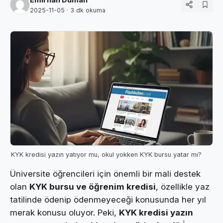
Emirhan Duman
2025-11-05
· 3 dk okuma
KYK kredisi yazın yatıyor mu, okul yokken KYK bursu yatar mı?
Üniversite öğrencileri için önemli bir mali destek
olan
KYK bursu ve öğrenim kredisi
, özellikle yaz
tatilinde ödenip ödenmeyeceği konusunda her yıl
merak konusu oluyor. Peki,
KYK kredisi yazın