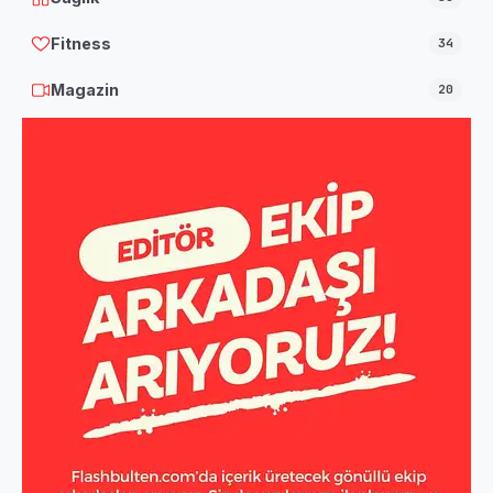
Fitness
34
Magazin
20