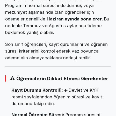
Programın normal süresini doldurmuş veya
mezuniyet aşamasında olan öğrenciler için
ödemeler genellikle
Haziran ayında sona erer
. Bu
nedenle Temmuz ve Ağustos aylarında ödeme
beklemek yanlış olabilir.
Son sınıf öğrencileri, kayıt durumlarını ve öğrenim
süresi kriterlerini kontrol ederek yaz boyunca
ödeme alıp almayacaklarını netleştirebilir.
⚠️ Öğrencilerin Dikkat Etmesi Gerekenler
Kayıt Durumu Kontrolü:
e-Devlet ve KYK
resmi sayfalarından öğrenim süresi ve kayıt
durumunu takip edin.
Normal Öğrenim Süresi:
Program süresini