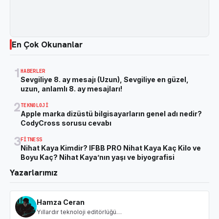
En Çok Okunanlar
1
HABERLER
Sevgiliye 8. ay mesajı (Uzun), Sevgiliye en güzel,
uzun, anlamlı 8. ay mesajları!
2
TEKNOLOJI
Apple marka dizüstü bilgisayarların genel adı nedir?
CodyCross sorusu cevabı
3
FITNESS
Nihat Kaya Kimdir? IFBB PRO Nihat Kaya Kaç Kilo ve
Boyu Kaç? Nihat Kaya’nın yaşı ve biyografisi
Yazarlarımız
Hamza Ceran
Yıllardır teknoloji editörlüğü…