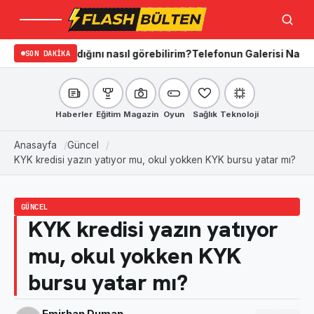
Menü
Ara
aradığını nasıl görebilirim?
SON DAKIKA
Telefonun Galerisi Nasıl Temizlenir
Haberler
Eğitim
Magazin
Oyun
Sağlık
Teknoloji
Anasayfa
Güncel
KYK kredisi yazın yatıyor mu, okul yokken KYK bursu yatar mı?
GÜNCEL
KYK kredisi yazın yatıyor
mu, okul yokken KYK
bursu yatar mı?