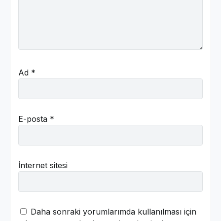
Ad
*
E-posta
*
İnternet sitesi
Daha sonraki yorumlarımda kullanılması için