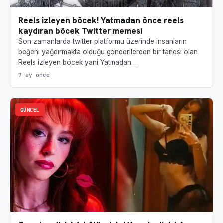
Reels izleyen böcek! Yatmadan önce reels
kaydıran böcek Twitter memesi
Son zamanlarda twitter platformu üzerinde insanların
beğeni yağdırmakta olduğu gönderilerden bir tanesi olan
Reels izleyen böcek yani Yatmadan…
7 ay önce
GÜNCEL