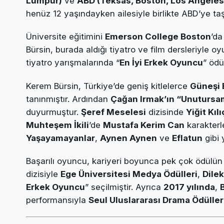
Lumpur)
ve
ABD (Teksas, Boston, Los Angeles
henüz 12 yaşındayken ailesiyle birlikte ABD’ye taş
Üniversite eğitimini
Emerson College Boston
’d
Bürsin, burada aldığı tiyatro ve film dersleriyle 
tiyatro yarışmalarında “
En İyi Erkek Oyuncu
” ödü
Kerem Bürsin, Türkiye’de geniş kitlelerce
Güneşi 
tanınmıştır. Ardından
Çağan Irmak’ın “Unutursam
duyurmuştur.
Şeref Meselesi
dizisinde
Yiğit Kılı
Muhteşem İkili
’de
Mustafa Kerim Can
karakterle
Yaşayamayanlar
,
Aynen Aynen
ve
Eflatun
gibi 
Başarılı oyuncu, kariyeri boyunca pek çok ödülün
dizisiyle
Ege Üniversitesi Medya Ödülleri
,
Dilek
Erkek Oyuncu
” seçilmiştir. Ayrıca
2017 yılında
,
performansıyla
Seul Uluslararası Drama Ödüller