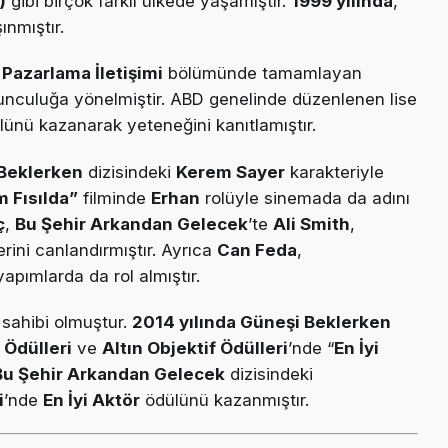
)
gibi birçok farklı ülkede yaşamıştır.
1999 yılında
,
ınmıştır.
a
Pazarlama İletişimi
bölümünde tamamlayan
oyunculuğa yönelmiştir. ABD genelinde düzenlenen lise
lünü kazanarak yeteneğini kanıtlamıştır.
Beklerken
dizisindeki
Kerem Sayer
karakteriyle
 Fısılda”
filminde
Erhan
rolüyle sinemada da adını
ç
,
Bu Şehir Arkandan Gelecek
’te
Ali Smith
,
rini canlandırmıştır. Ayrıca
Can Feda
,
yapımlarda da rol almıştır.
 sahibi olmuştur.
2014 yılında Güneşi Beklerken
 Ödülleri
ve
Altın Objektif Ödülleri
’nde “
En İyi
Bu Şehir Arkandan Gelecek
dizisindeki
i
’nde
En İyi Aktör
ödülünü kazanmıştır.