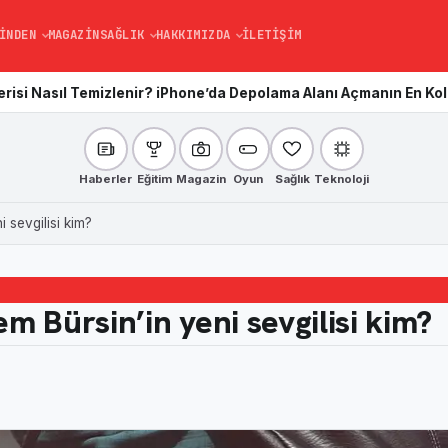
INDEN
MAGAZIN
SAĞLIK
HAKKIMIZDA
İLETIŞIM
zlenir? iPhone’da Depolama Alanı Açmanın En Kolay Yolu
Kardiyo 
Haberler
Eğitim
Magazin
Oyun
Sağlık
Teknoloji
 sevgilisi kim?
 Bürsin’in yeni sevgilisi kim?