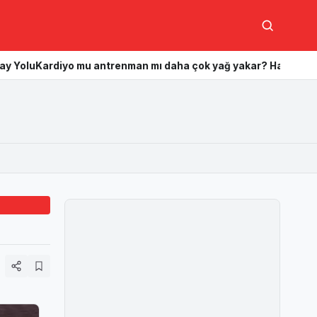
Ara
mu antrenman mı daha çok yağ yakar? Hangisi daha etkili?
Kas k