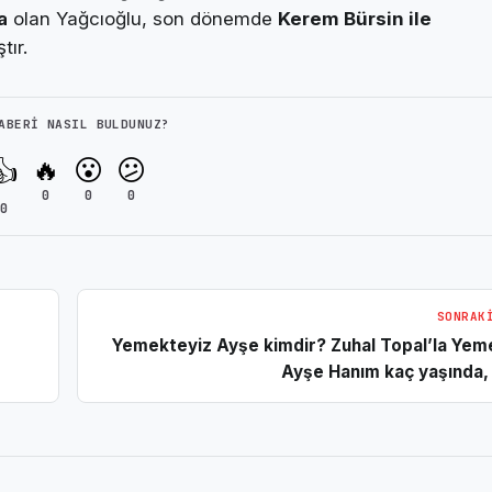
a
olan Yağcıoğlu, son dönemde
Kerem Bürsin ile
ır.
ABERI NASIL BULDUNUZ?
🔥
😮
😕
👍
0
0
0
0
SONRAK
Yemekteyiz Ayşe kimdir? Zuhal Topal’la Yem
Ayşe Hanım kaç yaşında, 