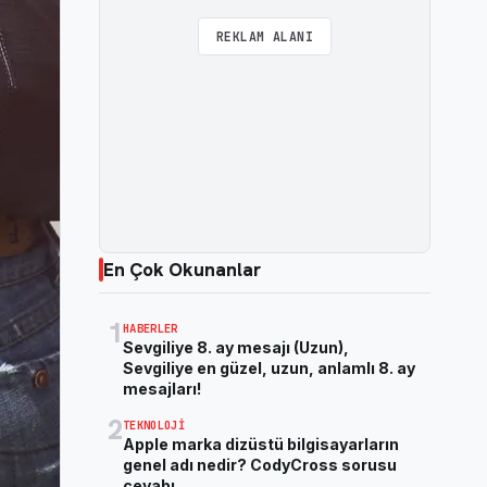
REKLAM ALANI
En Çok Okunanlar
1
HABERLER
Sevgiliye 8. ay mesajı (Uzun),
Sevgiliye en güzel, uzun, anlamlı 8. ay
mesajları!
2
TEKNOLOJI
Apple marka dizüstü bilgisayarların
genel adı nedir? CodyCross sorusu
cevabı