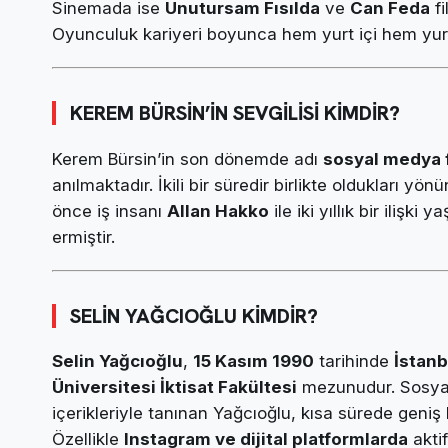
Sinemada ise
Unutursam Fısılda
ve
Can Feda
fi
Oyunculuk kariyeri boyunca hem yurt içi hem yurt d
KEREM BÜRSİN’İN SEVGİLİSİ KİMDİR?
Kerem Bürsin’in son dönemde adı
sosyal medya f
anılmaktadır. İkili bir süredir birlikte oldukları 
önce iş insanı
Allan Hakko
ile iki yıllık bir ilişki
ermiştir.
SELİN YAĞCIOĞLU KİMDİR?
Selin Yağcıoğlu
,
15 Kasım 1990
tarihinde
İstanb
Üniversitesi İktisat Fakültesi
mezunudur. Sosyal
içerikleriyle tanınan Yağcıoğlu, kısa sürede geniş b
Özellikle
Instagram ve dijital platformlarda
aktif