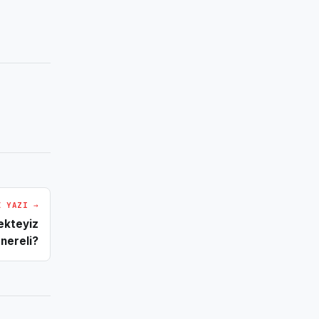
I YAZI →
ekteyiz
nereli?