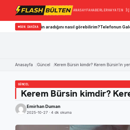
ANASAYFA
HABERLER
HAYATIN İÇ
şinin aradığını nasıl görebilirim?
SON DAKIKA
Telefonun Galerisi Nasıl Temi
Anasayfa
Güncel
Kerem Bürsin kimdir? Kerem Bürsin’in yeni
GÜNCEL
Kerem Bürsin kimdir? Kerem
Emirhan Duman
2025-10-27
· 4 dk okuma