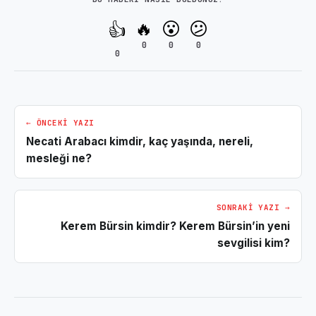
🔥
😮
😕
👍
0
0
0
0
← ÖNCEKI YAZI
Necati Arabacı kimdir, kaç yaşında, nereli,
mesleği ne?
SONRAKI YAZI →
Kerem Bürsin kimdir? Kerem Bürsin’in yeni
sevgilisi kim?