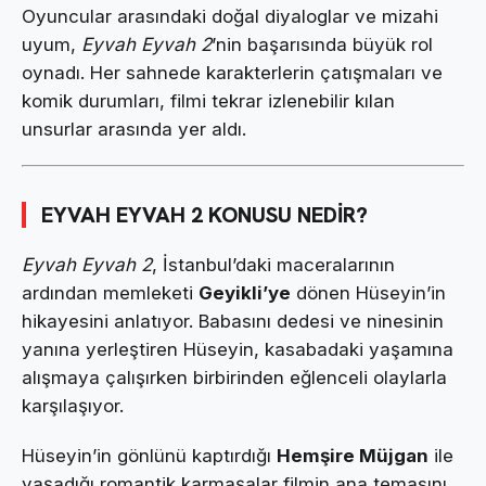
Oyuncular arasındaki doğal diyaloglar ve mizahi
uyum,
Eyvah Eyvah 2
’nin başarısında büyük rol
oynadı. Her sahnede karakterlerin çatışmaları ve
komik durumları, filmi tekrar izlenebilir kılan
unsurlar arasında yer aldı.
EYVAH EYVAH 2 KONUSU NEDİR?
Eyvah Eyvah 2
, İstanbul’daki maceralarının
ardından memleketi
Geyikli’ye
dönen Hüseyin’in
hikayesini anlatıyor. Babasını dedesi ve ninesinin
yanına yerleştiren Hüseyin, kasabadaki yaşamına
alışmaya çalışırken birbirinden eğlenceli olaylarla
karşılaşıyor.
Hüseyin’in gönlünü kaptırdığı
Hemşire Müjgan
ile
yaşadığı romantik karmaşalar filmin ana temasını