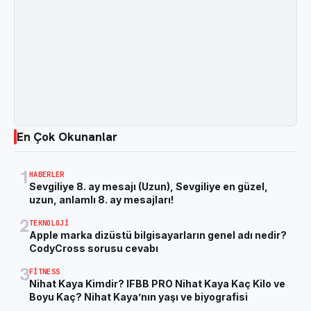
En Çok Okunanlar
1
HABERLER
Sevgiliye 8. ay mesajı (Uzun), Sevgiliye en güzel,
uzun, anlamlı 8. ay mesajları!
2
TEKNOLOJI
Apple marka dizüstü bilgisayarların genel adı nedir?
CodyCross sorusu cevabı
3
FITNESS
Nihat Kaya Kimdir? IFBB PRO Nihat Kaya Kaç Kilo ve
Boyu Kaç? Nihat Kaya’nın yaşı ve biyografisi