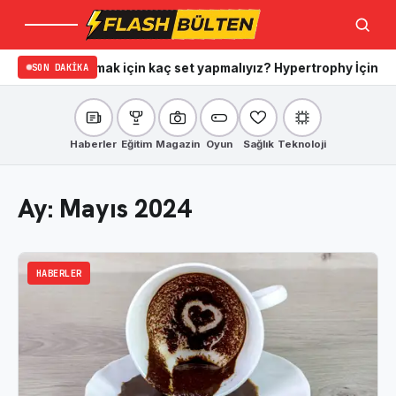
Menü
Ara
Kas kazanmak için kaç set yapmalıyız? Hypertrophy İçin İdeal Se
SON DAKIKA
Haberler
Eğitim
Magazin
Oyun
Sağlık
Teknoloji
Ay:
Mayıs 2024
HABERLER