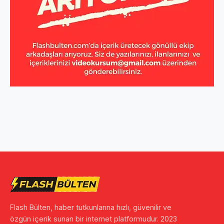
Flash Bülten, haber tutkunlarına hızlı, güvenilir ve
özgün içerik sunan bir internet platformudur. 2023