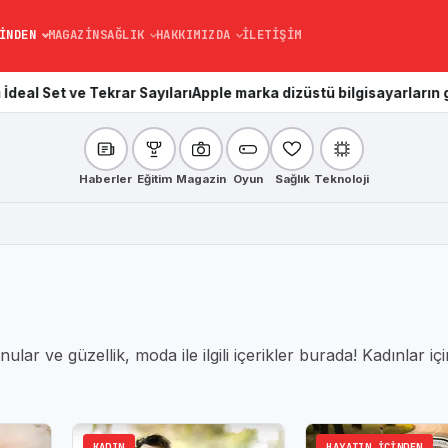
INDEN
MAGAZIN
SAĞLIK
HAKKIMIZDA
İLETIŞIM
t ve Tekrar Sayıları
Apple marka dizüstü bilgisayarların genel a
Haberler
Eğitim
Magazin
Oyun
Sağlık
Teknoloji
lar ve güzellik, moda ile ilgili içerikler burada! Kadınlar iç
KADIN
HAYATIN İÇINDEN