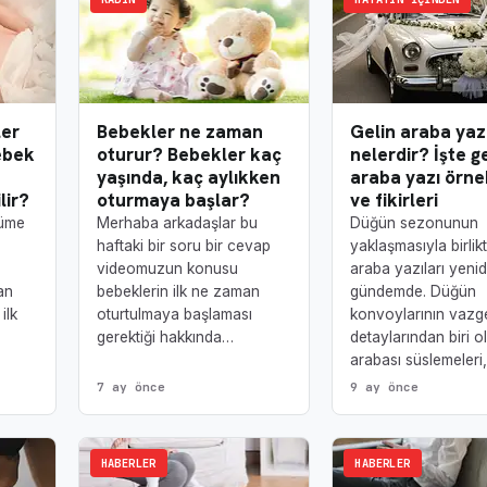
ler
Bebekler ne zaman
Gelin araba yazı
ebek
oturur? Bebekler kaç
nelerdir? İşte g
yaşında, kaç aylıkken
araba yazı örne
lir?
oturmaya başlar?
ve fikirleri
yüme
Merhaba arkadaşlar bu
Düğün sezonunun
haftaki bir soru bir cevap
yaklaşmasıyla birlik
videomuzun konusu
araba yazıları yeni
an
bebeklerin ilk ne zaman
gündemde. Düğün
ilk
oturtulmaya başlaması
konvoylarının vazg
gerektiği hakkında…
detaylarından biri o
arabası süslemeleri
7 ay önce
9 ay önce
HABERLER
HABERLER