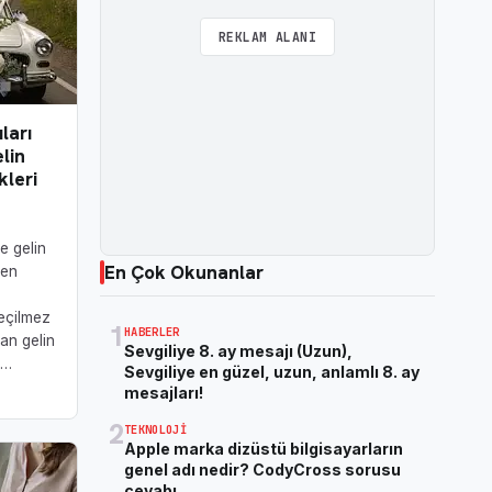
REKLAM ALANI
ları
elin
kleri
te gelin
En Çok Okunanlar
den
eçilmez
1
HABERLER
lan gelin
Sevgiliye 8. ay mesajı (Uzun),
,…
Sevgiliye en güzel, uzun, anlamlı 8. ay
mesajları!
2
TEKNOLOJI
Apple marka dizüstü bilgisayarların
genel adı nedir? CodyCross sorusu
cevabı