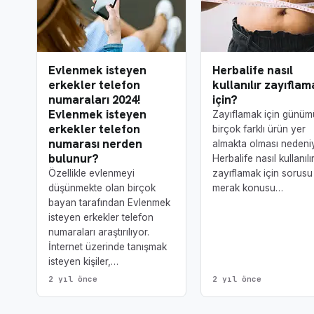
Evlenmek isteyen
Herbalife nasıl
erkekler telefon
kullanılır zayıfla
numaraları 2024!
için?
Evlenmek isteyen
Zayıflamak için günü
erkekler telefon
birçok farklı ürün yer
numarası nerden
almakta olması nedeni
bulunur?
Herbalife nasıl kullanılı
Özellikle evlenmeyi
zayıflamak için sorusu
düşünmekte olan birçok
merak konusu…
bayan tarafından Evlenmek
isteyen erkekler telefon
numaraları araştırılıyor.
İnternet üzerinde tanışmak
isteyen kişiler,…
2 yıl önce
2 yıl önce