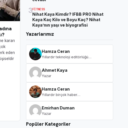
3
FITNESS
Nihat Kaya Kimdir? IFBB PRO Nihat
Kaya Kaç Kilo ve Boyu Kaç? Nihat
Kaya’nın yaşı ve biyografisi
adına
Yazarlarımız
ı?
me kararı
rçok
Hamza Ceran
terk eden
Yıllardır teknoloji editörlüğü…
işiseldir
Ahmet Kaya
Yazar
Hamza Ceran
Yıllardır birçok haber…
Emirhan Duman
Yazar
Popüler Kategoriler