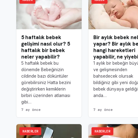
Bir aylık bebek ne
5 haftalık bebek
yapar? Bir aylık b
gelişimi nasıl olur? 5
hangi hareketleri
haftalık bir bebek
yapabilir, ne yiyebi
neler yapabilir?
1 aylık bir bebeğin bü
5 haftalık bebek bu
ve gelişmesinden
dönemde Bebeğinizin
bahsedecek olursak
cildinde bazı döküntüler
bildiğiniz gibi yeni doğ
görebilirsiniz Hatta bezini
bebek dünyaya geldiği 
değiştirirken kemiklerin
anda…
birbiri üzerinden atlaması
gibi…
7 ay önce
7 ay önce
HABERLER
HABERLER