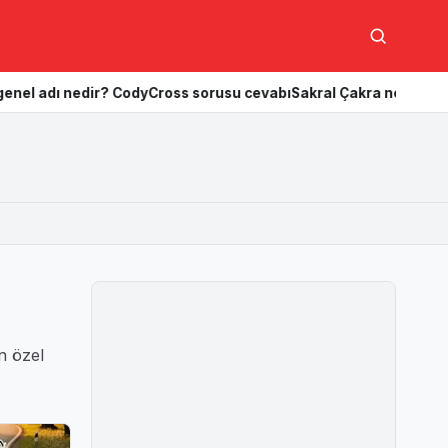
Ara
dı nedir? CodyCross sorusu cevabı
Sakral Çakra nedir? Önemi nedi
in özel