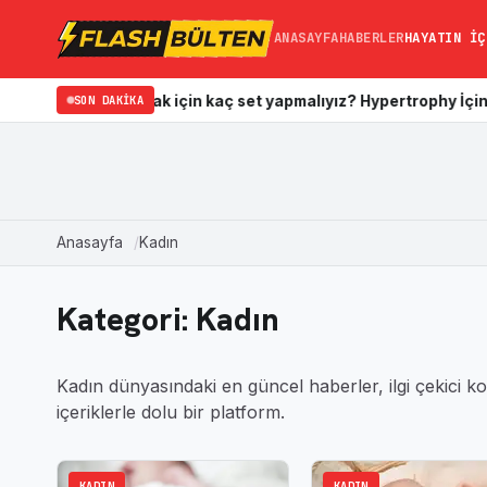
ANASAYFA
HABERLER
HAYATIN İÇ
Kas kazanmak için kaç set yapmalıyız? Hypertrophy İçin İdeal Se
SON DAKIKA
Anasayfa
Kadın
Kategori:
Kadın
Kadın dünyasındaki en güncel haberler, ilgi çekici konu
içeriklerle dolu bir platform.
KADIN
KADIN