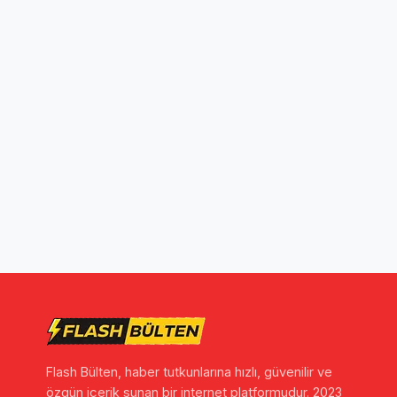
Flash Bülten, haber tutkunlarına hızlı, güvenilir ve
özgün içerik sunan bir internet platformudur. 2023