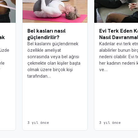
Bel kasları nasıl
Evi Terk Eden K
mak
güçlendirilir?
Nasıl Davranmal
Bel kaslarını güçlendirmek
Kadınlar evi terk et
müzde
özellikle ameliyat
alabilirler bunun bi
sonrasında veya bel ağrısı
nedeni olabilir. Evi 
yle
çekmekte olan kişiler başta
her kadının nedeni k
r
olmak üzere birçok kişi
ve…
tarafından…
3 yıl önce
3 yıl önce