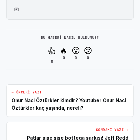
BU HABERI NASIL BULDUNUZ?
🔥
😮
😕
👍
0
0
0
0
← ÖNCEKI YAZI
Onur Naci Öztürkler kimdir? Youtuber Onur Naci
Öztürkler kaç yaşında, nereli?
SONRAKI YAZI →
Patlar şişe şişe bottega şarkısı! Jeff Redd