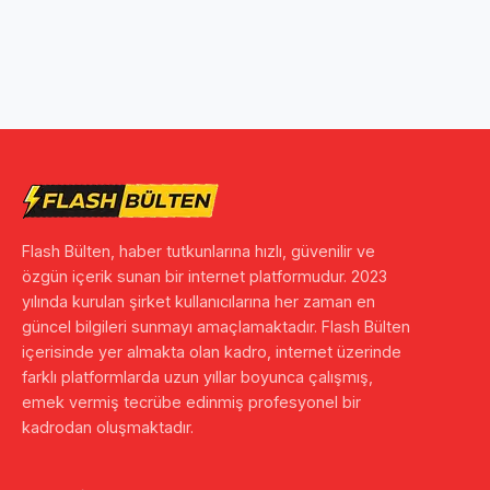
Flash Bülten, haber tutkunlarına hızlı, güvenilir ve
özgün içerik sunan bir internet platformudur. 2023
yılında kurulan şirket kullanıcılarına her zaman en
güncel bilgileri sunmayı amaçlamaktadır. Flash Bülten
içerisinde yer almakta olan kadro, internet üzerinde
farklı platformlarda uzun yıllar boyunca çalışmış,
emek vermiş tecrübe edinmiş profesyonel bir
kadrodan oluşmaktadır.