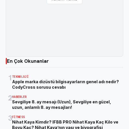
En Çok Okunanlar
1
TEKNOLOJI
Apple marka dizüstü bilgisayarların genel adı nedir?
CodyCross sorusu cevabı
2
HABERLER
Sevgiliye 8. ay mesajı (Uzun), Sevgiliye en güzel,
uzun, anlamlı 8. ay mesajları!
3
FITNESS
Nihat Kaya Kimdir? IFBB PRO Nihat Kaya Kaç Kilo ve
Boyu Kaç? Nihat Kaya’nın yaşı ve biyografisi