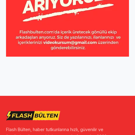
Flash Bülten, haber tutkunlarına hızlı, güvenilir ve