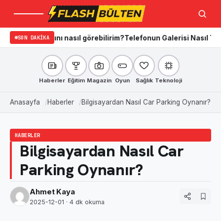
Menü
Ara
dığını nasıl görebilirim?
SON DAKIKA
Telefonun Galerisi Nasıl Temizlenir? i
Haberler
Eğitim
Magazin
Oyun
Sağlık
Teknoloji
Anasayfa
Haberler
Bilgisayardan Nasıl Car Parking Oynanır?
HABERLER
Bilgisayardan Nasıl Car
Parking Oynanır?
Ahmet Kaya
2025-12-01
· 4 dk okuma