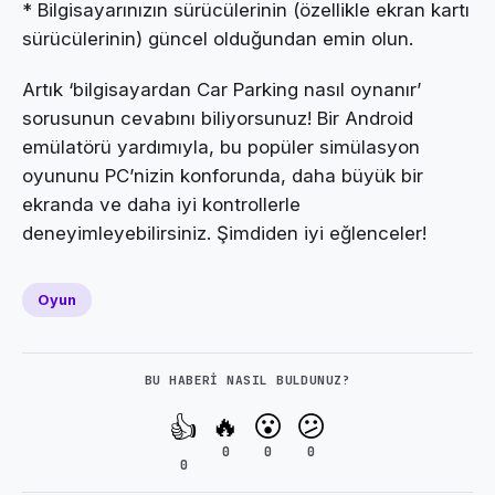
* Bilgisayarınızın sürücülerinin (özellikle ekran kartı
sürücülerinin) güncel olduğundan emin olun.
Artık ‘bilgisayardan Car Parking nasıl oynanır’
sorusunun cevabını biliyorsunuz! Bir Android
emülatörü yardımıyla, bu popüler simülasyon
oyununu PC’nizin konforunda, daha büyük bir
ekranda ve daha iyi kontrollerle
deneyimleyebilirsiniz. Şimdiden iyi eğlenceler!
Oyun
BU HABERI NASIL BULDUNUZ?
🔥
😮
😕
👍
0
0
0
0