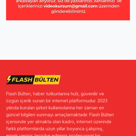
Flash Bülten, haber tutkunlarına hızlı, güvenilir ve
özgün içerik sunan bir internet platformudur. 2023
yılında kurulan şirket kullanıcılarına her zaman en
güncel bilgileri sunmayı amaçlamaktadır. Flash Bülten
içerisinde yer almakta olan kadro, internet üzerinde
farklı platformlarda uzun yıllar boyunca çalışmış,
emek vermiş tecrübe edinmiş profesyonel bir