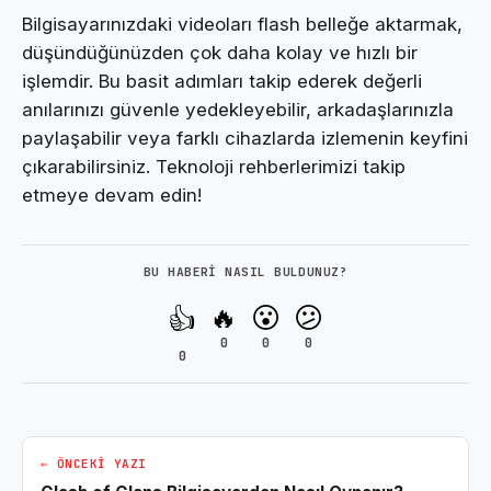
Bilgisayarınızdaki videoları flash belleğe aktarmak,
düşündüğünüzden çok daha kolay ve hızlı bir
işlemdir. Bu basit adımları takip ederek değerli
anılarınızı güvenle yedekleyebilir, arkadaşlarınızla
paylaşabilir veya farklı cihazlarda izlemenin keyfini
çıkarabilirsiniz. Teknoloji rehberlerimizi takip
etmeye devam edin!
BU HABERI NASIL BULDUNUZ?
🔥
😮
😕
👍
0
0
0
0
← ÖNCEKI YAZI