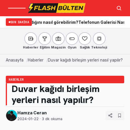
Menü
Ara
aradığını nasıl görebilirim?
SON DAKIKA
Telefonun Galerisi Nasıl Temizlenir
Haberler
Eğitim
Magazin
Oyun
Sağlık
Teknoloji
Anasayfa
Haberler
Duvar kağıdı birleşim yerleri nasıl yapılır?
HABERLER
Duvar kağıdı birleşim
yerleri nasıl yapılır?
Hamza Ceran
2024-01-22
· 3 dk okuma