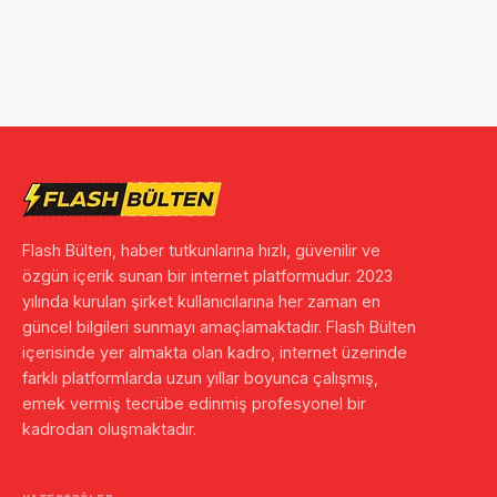
Flash Bülten, haber tutkunlarına hızlı, güvenilir ve
özgün içerik sunan bir internet platformudur. 2023
yılında kurulan şirket kullanıcılarına her zaman en
güncel bilgileri sunmayı amaçlamaktadır. Flash Bülten
içerisinde yer almakta olan kadro, internet üzerinde
farklı platformlarda uzun yıllar boyunca çalışmış,
emek vermiş tecrübe edinmiş profesyonel bir
kadrodan oluşmaktadır.