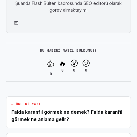
Şuanda Flash Bülten kadrosunda SEO editörü olarak
görev almaktayım.
BU HABERI NASIL BULDUNUZ?
🔥
😮
😕
👍
0
0
0
0
← ÖNCEKI YAZI
Falda karanfil görmek ne demek? Falda karanfil
görmek ne anlama gelir?