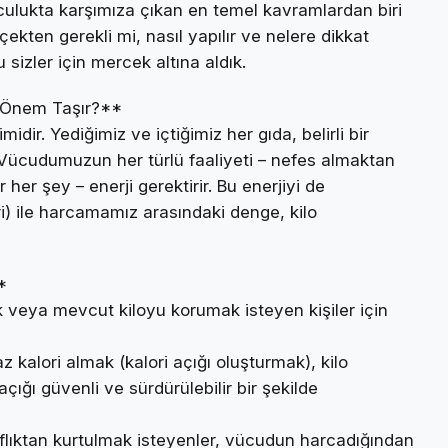
culukta karşımıza çıkan en temel kavramlardan biri
ekten gerekli mi, nasıl yapılır ve nelere dikkat
sizler için mercek altına aldık.
 Önem Taşır?**
idir. Yediğimiz ve içtiğimiz her gıda, belirli bir
ür. Vücudumuzun her türlü faaliyeti – nefes almaktan
 şey – enerji gerektirir. Bu enerjiyi de
ori) ile harcamamız arasındaki denge, kilo
*
k veya mevcut kiloyu korumak isteyen kişiler için
kalori almak (kalori açığı oluşturmak), kilo
ığı güvenli ve sürdürülebilir bir şekilde
flıktan kurtulmak isteyenler, vücudun harcadığından