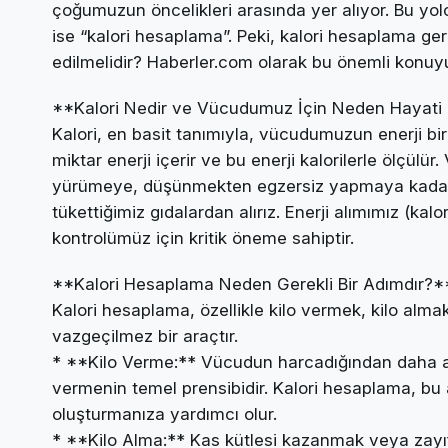
çoğumuzun öncelikleri arasında yer alıyor. Bu yol
ise “kalori hesaplama”. Peki, kalori hesaplama gerç
edilmelidir? Haberler.com olarak bu önemli konuyu 
**Kalori Nedir ve Vücudumuz İçin Neden Hayati
Kalori, en basit tanımıyla, vücudumuzun enerji birim
miktar enerji içerir ve bu enerji kalorilerle ölçül
yürümeye, düşünmekten egzersiz yapmaya kadar her
tükettiğimiz gıdalardan alırız. Enerji alımımız (kal
kontrolümüz için kritik öneme sahiptir.
**Kalori Hesaplama Neden Gerekli Bir Adımdır?*
Kalori hesaplama, özellikle kilo vermek, kilo alma
vazgeçilmez bir araçtır.
* **Kilo Verme:** Vücudun harcadığından daha az 
vermenin temel prensibidir. Kalori hesaplama, bu aç
oluşturmanıza yardımcı olur.
* **Kilo Alma:** Kas kütlesi kazanmak veya zayı