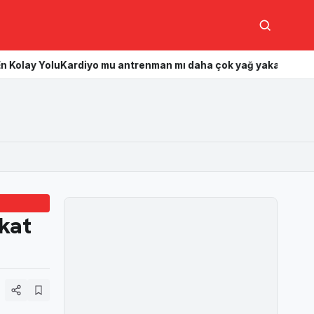
Ara
rdiyo mu antrenman mı daha çok yağ yakar? Hangisi daha etkili
kkat