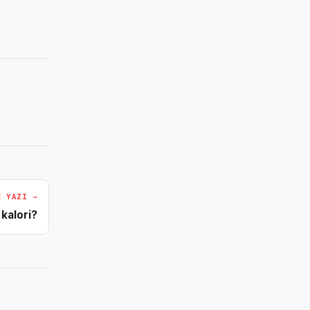
I YAZI →
 kalori?