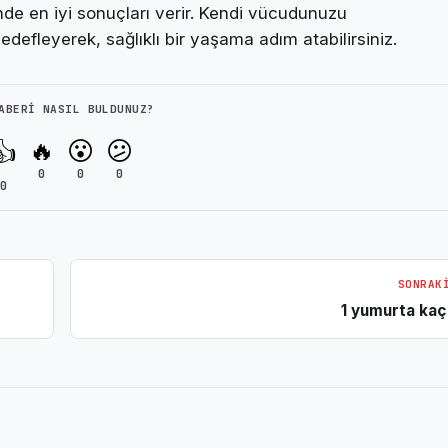
iğinde en iyi sonuçları verir. Kendi vücudunuzu
edefleyerek, sağlıklı bir yaşama adım atabilirsiniz.
ABERI NASIL BULDUNUZ?
🔥
😮
😕
👍
0
0
0
0
SONRAK
1 yumurta kaç