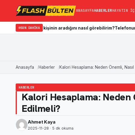
ANASAYFA
HABERLER
HAYATIN İÇ
iğim kişinin aradığını nasıl görebilirim?
SON DAKIKA
Telefonun Galerisi Nası
Anasayfa
Haberler
Kalori Hesaplama: Neden Önemli, Nasıl Ya
HABERLER
Kalori Hesaplama: Neden Ö
Edilmeli?
Ahmet Kaya
2025-11-28
· 5 dk okuma