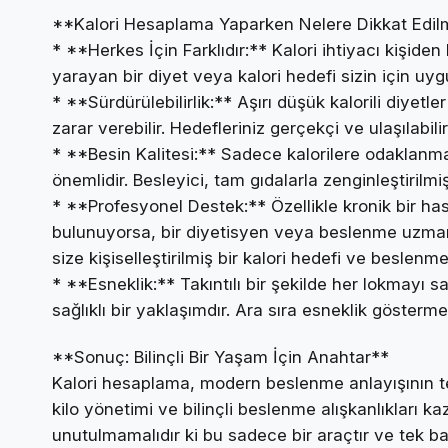
**Kalori Hesaplama Yaparken Nelere Dikkat Edilm
* **Herkes İçin Farklıdır:** Kalori ihtiyacı kişiden
yarayan bir diyet veya kalori hedefi sizin için uyg
* **Sürdürülebilirlik:** Aşırı düşük kalorili diy
zarar verebilir. Hedefleriniz gerçekçi ve ulaşılabilir
* **Besin Kalitesi:** Sadece kalorilere odaklanmak
önemlidir. Besleyici, tam gıdalarla zenginleştirilmi
* **Profesyonel Destek:** Özellikle kronik bir has
bulunuyorsa, bir diyetisyen veya beslenme uzmanı
size kişiselleştirilmiş bir kalori hedefi ve beslenme 
* **Esneklik:** Takıntılı bir şekilde her lokmayı s
sağlıklı bir yaklaşımdır. Ara sıra esneklik gösterme
**Sonuç: Bilinçli Bir Yaşam İçin Anahtar**
Kalori hesaplama, modern beslenme anlayışının teme
kilo yönetimi ve bilinçli beslenme alışkanlıkları 
unutulmamalıdır ki bu sadece bir araçtır ve tek 