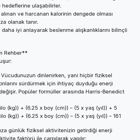
 hedeflerine ulaşabilirler.
 alınan ve harcanan kalorinin dengede olması
za olanak tanır.
 daha iyi anlayarak beslenme alışkanlıklarını bilinçli
ım Rehber**
uşur:
ücudunuzun dinlenirken, yani hiçbir fiziksel
larını sürdürmek için ihtiyaç duyduğu enerji
 değişir. Popüler formüller arasında Harris-Benedict
ilo (kg)) + (6.25 x boy (cm)) – (5 x yaş (yıl)) + 5
lo (kg)) + (6.25 x boy (cm)) – (5 x yaş (yıl)) – 161
a günlük fiziksel aktivitenizin getirdiği enerji
ivite faktörü ile çarpılarak yapılır: