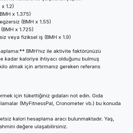
x 1.2)
 (BMH x 1.375)
egzersiz (BMH x 1.55)
 (BMH x 1.725)
z veya fiziksel iş (BMH x 1.9)
plama:** BMH’nız ile aktivite faktörünüzü
e kadar kaloriye ihtiyacı olduğunu bulmuş
kilo almak için artırmanız gereken referans
rmek için tükettiğiniz gıdaları not edin. Gıda
ygulamalar (MyFitnessPal, Cronometer vb.) bu konuda
retsiz kalori hesaplama aracı bulunmaktadır. Yaş,
tahmini değere ulaşabilirsiniz.