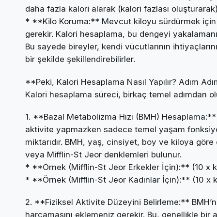
daha fazla kalori alarak (kalori fazlası oluşturarak)
* **Kilo Koruma:** Mevcut kiloyu sürdürmek için
gerekir. Kalori hesaplama, bu dengeyi yakalamanı
Bu sayede bireyler, kendi vücutlarının ihtiyaçlarını
bir şekilde şekillendirebilirler.
**Peki, Kalori Hesaplama Nasıl Yapılır? Adım Ad
Kalori hesaplama süreci, birkaç temel adımdan ol
1. **Bazal Metabolizma Hızı (BMH) Hesaplama:** V
aktivite yapmazken sadece temel yaşam fonksiyon
miktarıdır. BMH, yaş, cinsiyet, boy ve kiloya göre
veya Mifflin-St Jeor denklemleri bulunur.
* **Örnek (Mifflin-St Jeor Erkekler İçin):** (10 x k
* **Örnek (Mifflin-St Jeor Kadınlar İçin):** (10 x ki
2. **Fiziksel Aktivite Düzeyini Belirleme:** BMH’nız
harcamasını eklemeniz gerekir. Bu, genellikle bir akt