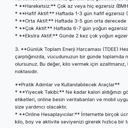
* **Hareketsiz:** Çok az veya hiç egzersiz (BMH 
* **Hafif Aktif:** Haftada 1-3 gün hafif egzersiz
* **Orta Aktif:** Haftada 3-5 gün orta derecede 
* **Çok Aktif:** Haftada 6-7 gün yoğun egzersiz
* **Ekstra Aktif:** Günde 2 kez çok yoğun egzersi
3. **Günlük Toplam Enerji Harcaması (TDEE) Hesa
çarptığınızda, vücudunuzun bir günde toplamda n
olursunuz. Bu değer, kilo vermek için azaltmanız, 
noktasıdır.
**Pratik Adımlar ve Kullanılabilecek Araçlar**
* **Yiyecek Takibi:** Ne kadar kalori aldığınızı gö
etiketleri, online besin veritabanları ve mobil u
size yardımcı olacaktır.
* **Online Hesaplayıcılar:** İnternette birçok üc
kilo, boy ve aktivite seviyenizi girerek hızlıca bir 