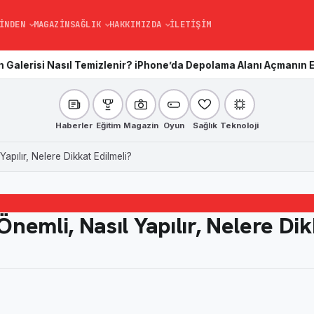
INDEN
MAGAZIN
SAĞLIK
HAKKIMIZDA
İLETIŞIM
l Temizlenir? iPhone’da Depolama Alanı Açmanın En Kolay Yolu
Ka
Haberler
Eğitim
Magazin
Oyun
Sağlık
Teknoloji
pılır, Nelere Dikkat Edilmeli?
nemli, Nasıl Yapılır, Nelere Di