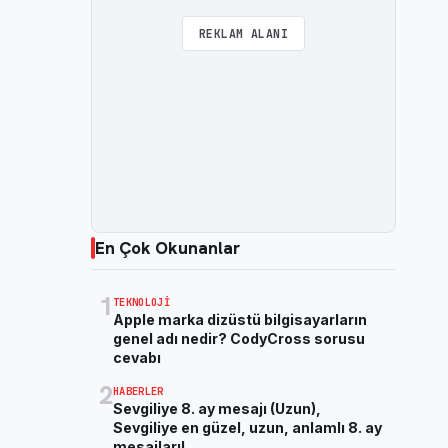
REKLAM ALANI
En Çok Okunanlar
1
TEKNOLOJI
Apple marka dizüstü bilgisayarların
genel adı nedir? CodyCross sorusu
cevabı
2
HABERLER
Sevgiliye 8. ay mesajı (Uzun),
Sevgiliye en güzel, uzun, anlamlı 8. ay
mesajları!