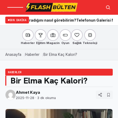
Menü
Ara
in aradığını nasıl görebilirim?
SON DAKIKA
Telefonun Galerisi Nasıl Temizle
Haberler
Eğitim
Magazin
Oyun
Sağlık
Teknoloji
Anasayfa
Haberler
Bir Elma Kaç Kalori?
HABERLER
Bir Elma Kaç Kalori?
Ahmet Kaya
2025-11-28
· 3 dk okuma