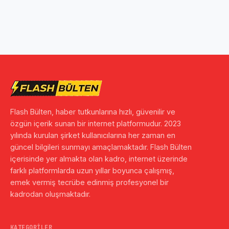
Flash Bülten, haber tutkunlarına hızlı, güvenilir ve
özgün içerik sunan bir internet platformudur. 2023
yılında kurulan şirket kullanıcılarına her zaman en
güncel bilgileri sunmayı amaçlamaktadır. Flash Bülten
içerisinde yer almakta olan kadro, internet üzerinde
farklı platformlarda uzun yıllar boyunca çalışmış,
emek vermiş tecrübe edinmiş profesyonel bir
kadrodan oluşmaktadır.
KATEGORILER