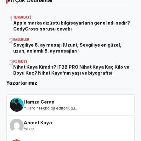
En Çok Okunanlar
1
TEKNOLOJI
Apple marka dizüstü bilgisayarların genel adı nedir?
CodyCross sorusu cevabı
2
HABERLER
Sevgiliye 8. ay mesajı (Uzun), Sevgiliye en güzel,
uzun, anlamlı 8. ay mesajları!
3
FITNESS
Nihat Kaya Kimdir? IFBB PRO Nihat Kaya Kaç Kilo ve
Boyu Kaç? Nihat Kaya’nın yaşı ve biyografisi
Yazarlarımız
Hamza Ceran
Yıllardır teknoloji editörlüğü…
Ahmet Kaya
Yazar