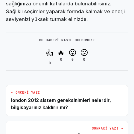
sağlığınıza önemli katkılarda bulunabilirsiniz.
Sağlıklı seçimler yaparak formda kalmak ve enerji
seviyenizi yüksek tutmak elinizde!
BU HABERI NASIL BULDUNUZ?
🔥
😮
😕
👍
0
0
0
0
← ÖNCEKI YAZI
london 2012 sistem gereksinimleri nelerdir,
bilgisayarınız kaldırır mı?
SONRAKI YAZI →