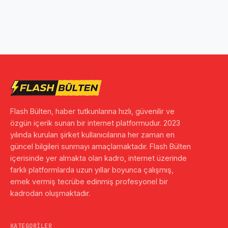
Flash Bülten, haber tutkunlarına hızlı, güvenilir ve
özgün içerik sunan bir internet platformudur. 2023
yılında kurulan şirket kullanıcılarına her zaman en
güncel bilgileri sunmayı amaçlamaktadır. Flash Bülten
içerisinde yer almakta olan kadro, internet üzerinde
farklı platformlarda uzun yıllar boyunca çalışmış,
emek vermiş tecrübe edinmiş profesyonel bir
kadrodan oluşmaktadır.
KATEGORILER