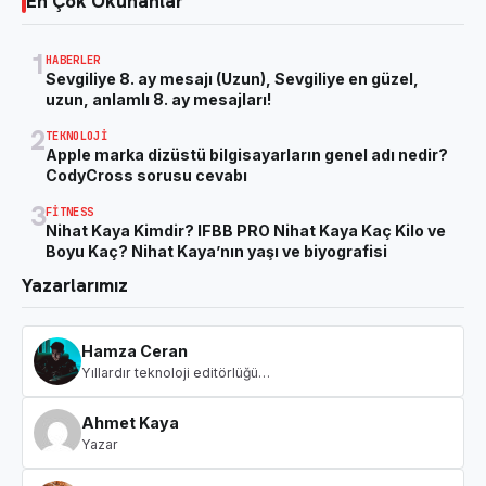
En Çok Okunanlar
1
HABERLER
Sevgiliye 8. ay mesajı (Uzun), Sevgiliye en güzel,
uzun, anlamlı 8. ay mesajları!
2
TEKNOLOJI
Apple marka dizüstü bilgisayarların genel adı nedir?
CodyCross sorusu cevabı
3
FITNESS
Nihat Kaya Kimdir? IFBB PRO Nihat Kaya Kaç Kilo ve
Boyu Kaç? Nihat Kaya’nın yaşı ve biyografisi
Yazarlarımız
Hamza Ceran
Yıllardır teknoloji editörlüğü…
Ahmet Kaya
Yazar