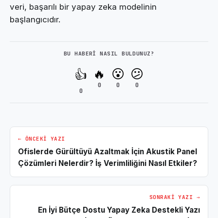
veri, başarılı bir yapay zeka modelinin
başlangıcıdır.
BU HABERI NASIL BULDUNUZ?
🔥
😮
😕
👍
0
0
0
0
← ÖNCEKI YAZI
Ofislerde Gürültüyü Azaltmak İçin Akustik Panel
Çözümleri Nelerdir? İş Verimliliğini Nasıl Etkiler?
SONRAKI YAZI →
En İyi Bütçe Dostu Yapay Zeka Destekli Yazı