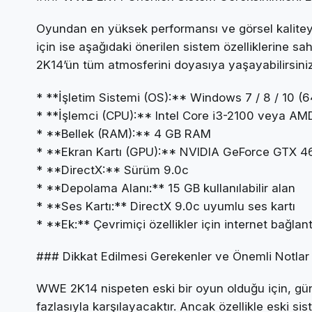
Oyundan en yüksek performansı ve görsel kalite
için ise aşağıdaki önerilen sistem özelliklerine sa
2K14’ün tüm atmosferini doyasıya yaşayabilirsiniz
* **İşletim Sistemi (OS):** Windows 7 / 8 / 10 (64-
* **İşlemci (CPU):** Intel Core i3-2100 veya A
* **Bellek (RAM):** 4 GB RAM
* **Ekran Kartı (GPU):** NVIDIA GeForce GTX
* **DirectX:** Sürüm 9.0c
* **Depolama Alanı:** 15 GB kullanılabilir alan
* **Ses Kartı:** DirectX 9.0c uyumlu ses kartı
* **Ek:** Çevrimiçi özellikler için internet bağlant
### Dikkat Edilmesi Gerekenler ve Önemli Notlar
WWE 2K14 nispeten eski bir oyun olduğu için, gün
fazlasıyla karşılayacaktır. Ancak özellikle eski 