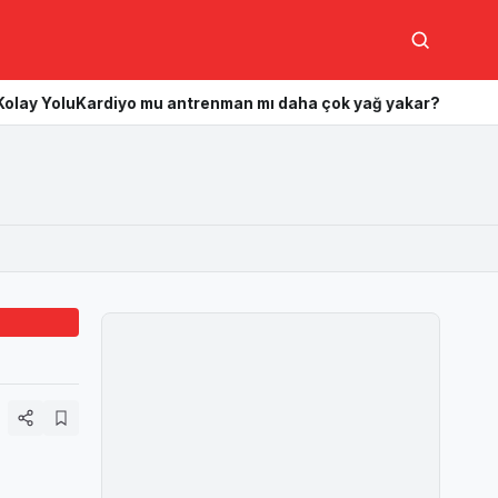
Ara
iyo mu antrenman mı daha çok yağ yakar? Hangisi daha etkili?
K