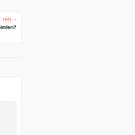
I YAZI →
imleri?