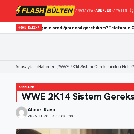
ANASAYFA
HABERLER
HAYATIN İÇ
im kişinin aradığını nasıl görebilirim?
SON DAKIKA
Telefonun Galerisi Nasıl 
Anasayfa
Haberler
WWE 2K14 Sistem Gereksinimleri Neler
HABERLER
WWE 2K14 Sistem Gereksi
Ahmet Kaya
2025-11-28
· 3 dk okuma