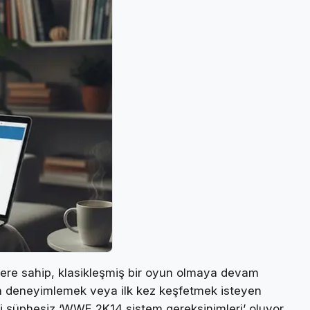
yere sahip, klasikleşmiş bir oyun olmaya devam
en deneyimlemek veya ilk kez keşfetmek isteyen
iri şüphesiz ‘WWE 2K14 sistem gereksinimleri’ oluyor.