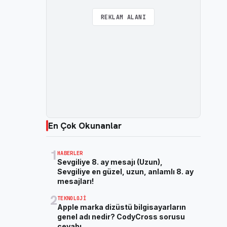
REKLAM ALANI
En Çok Okunanlar
1
HABERLER
Sevgiliye 8. ay mesajı (Uzun),
Sevgiliye en güzel, uzun, anlamlı 8. ay
mesajları!
2
TEKNOLOJI
Apple marka dizüstü bilgisayarların
genel adı nedir? CodyCross sorusu
cevabı