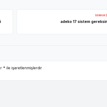
SONRAK
i
adeko 17 sistem gereksin
ar
*
ile işaretlenmişlerdir