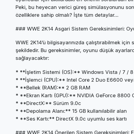
Peki, bu heyecan verici güreş simülasyonunu soru
özelliklere sahip olmalı? İşte tüm detaylar…
### WWE 2K14 Asgari Sistem Gereksinimleri: Oyun
WWE 2K14’ü bilgisayarınızda çalıştırabilmek için 
şekildedir. Bu gereksinimler, oyunu düşük ayarla
sağlayacaktır:
* **İşletim Sistemi (OS):** Windows Vista / 7 / 8
* **İşlemci (CPU):** Intel Core 2 Duo E6600 v
* **Bellek (RAM):** 2 GB RAM
* **Ekran Kartı (GPU):** NVIDIA GeForce 880
* **DirectX:** Sürüm 9.0c
* **Depolama Alanı:** 15 GB kullanılabilir alan
* **Ses Kartı:** DirectX 9.0c uyumlu ses kartı
### WWE 2K14 Önerilen Sistem Gereksinimleri: E