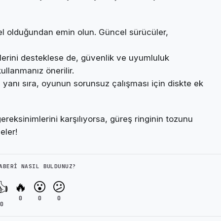
cel olduğundan emin olun. Güncel sürücüler,
erini desteklese de, güvenlik ve uyumluluk
ullanmanız önerilir.
yanı sıra, oyunun sorunsuz çalışması için diskte ek
reksinimlerini karşılıyorsa, güreş ringinin tozunu
eler!
ABERI NASIL BULDUNUZ?
🔥
😮
😕
👍
0
0
0
0