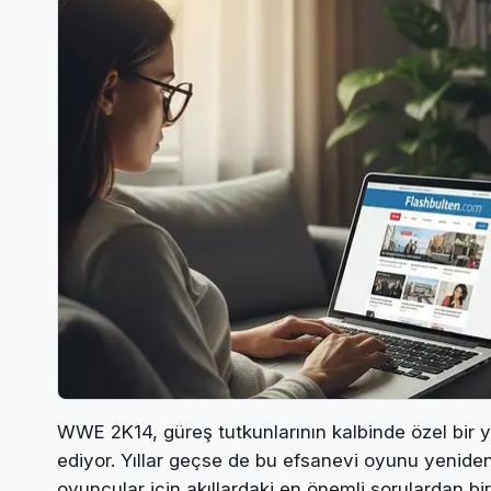
WWE 2K14, güreş tutkunlarının kalbinde özel bir 
ediyor. Yıllar geçse de bu efsanevi oyunu yenid
oyuncular için akıllardaki en önemli sorulardan b