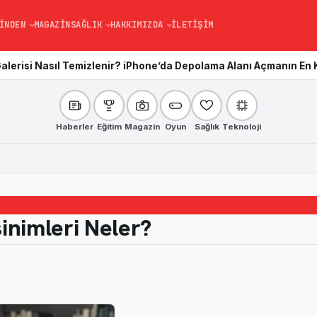
INDEN
MAGAZIN
SAĞLIK
HAKKIMIZDA
İLETIŞIM
Temizlenir? iPhone’da Depolama Alanı Açmanın En Kolay Yolu
Kard
Haberler
Eğitim
Magazin
Oyun
Sağlık
Teknoloji
?
nimleri Neler?