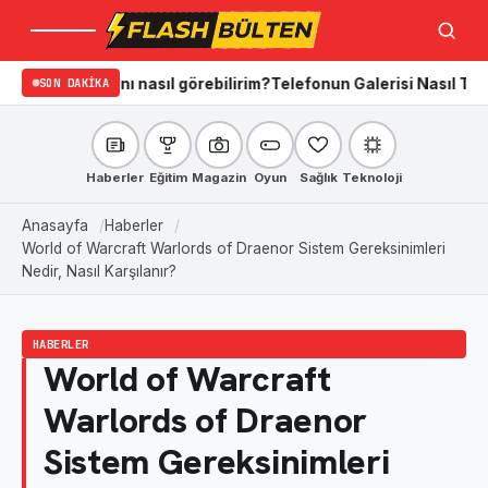
Menü
Ara
ğını nasıl görebilirim?
SON DAKIKA
Telefonun Galerisi Nasıl Temizlenir? iPh
Haberler
Eğitim
Magazin
Oyun
Sağlık
Teknoloji
Anasayfa
Haberler
World of Warcraft Warlords of Draenor Sistem Gereksinimleri
Nedir, Nasıl Karşılanır?
HABERLER
World of Warcraft
Warlords of Draenor
Sistem Gereksinimleri