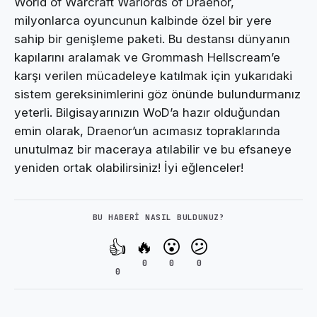
World of Warcraft Warlords of Draenor,
milyonlarca oyuncunun kalbinde özel bir yere
sahip bir genişleme paketi. Bu destansı dünyanın
kapılarını aralamak ve Grommash Hellscream’e
karşı verilen mücadeleye katılmak için yukarıdaki
sistem gereksinimlerini göz önünde bulundurmanız
yeterli. Bilgisayarınızın WoD’a hazır olduğundan
emin olarak, Draenor’un acımasız topraklarında
unutulmaz bir maceraya atılabilir ve bu efsaneye
yeniden ortak olabilirsiniz! İyi eğlenceler!
BU HABERI NASIL BULDUNUZ?
🔥
😮
😕
👍
0
0
0
0