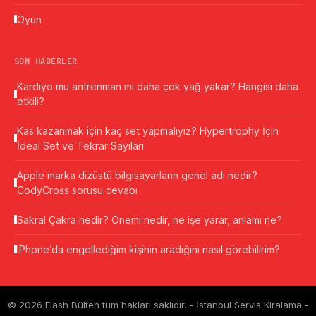
Oyun
SON HABERLER
Kardiyo mu antrenman mı daha çok yağ yakar? Hangisi daha
etkili?
Kas kazanmak için kaç set yapmalıyız? Hypertrophy İçin
İdeal Set ve Tekrar Sayıları
Apple marka dizüstü bilgisayarların genel adı nedir?
CodyCross sorusu cevabı
Sakral Çakra nedir? Önemi nedir, ne işe yarar, anlamı ne?
IPhone’da engellediğim kişinin aradığını nasıl görebilirim?
© 2026 Flash Bülten tüm hakları saklıdır. -
İstanbul Servis Kiralama
-