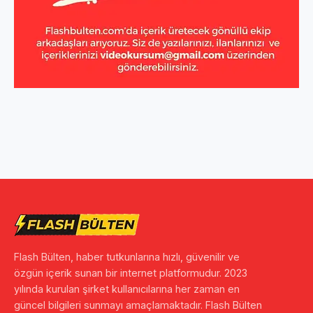
Flash Bülten, haber tutkunlarına hızlı, güvenilir ve
özgün içerik sunan bir internet platformudur. 2023
yılında kurulan şirket kullanıcılarına her zaman en
güncel bilgileri sunmayı amaçlamaktadır. Flash Bülten