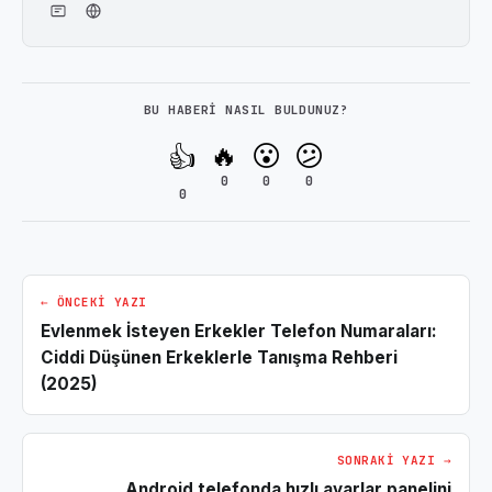
BU HABERI NASIL BULDUNUZ?
🔥
😮
😕
👍
0
0
0
0
← ÖNCEKI YAZI
Evlenmek İsteyen Erkekler Telefon Numaraları:
Ciddi Düşünen Erkeklerle Tanışma Rehberi
(2025)
SONRAKI YAZI →
Android telefonda hızlı ayarlar panelini