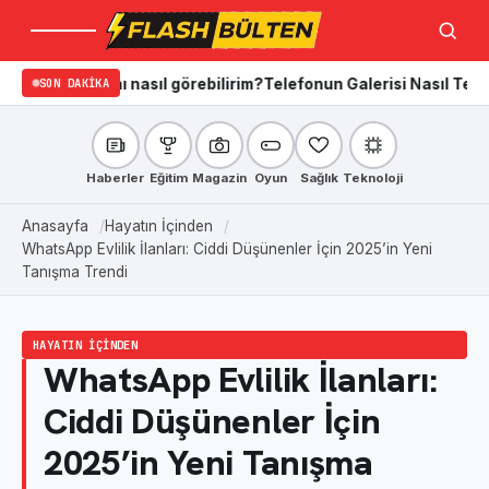
Menü
Ara
ğını nasıl görebilirim?
SON DAKIKA
Telefonun Galerisi Nasıl Temizlenir? iPh
Haberler
Eğitim
Magazin
Oyun
Sağlık
Teknoloji
Anasayfa
Hayatın İçinden
WhatsApp Evlilik İlanları: Ciddi Düşünenler İçin 2025’in Yeni
Tanışma Trendi
HAYATIN İÇINDEN
WhatsApp Evlilik İlanları:
Ciddi Düşünenler İçin
2025’in Yeni Tanışma