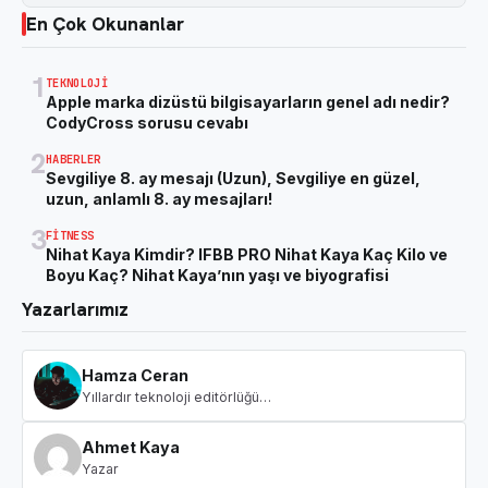
En Çok Okunanlar
1
TEKNOLOJI
Apple marka dizüstü bilgisayarların genel adı nedir?
CodyCross sorusu cevabı
2
HABERLER
Sevgiliye 8. ay mesajı (Uzun), Sevgiliye en güzel,
uzun, anlamlı 8. ay mesajları!
3
FITNESS
Nihat Kaya Kimdir? IFBB PRO Nihat Kaya Kaç Kilo ve
Boyu Kaç? Nihat Kaya’nın yaşı ve biyografisi
Yazarlarımız
Hamza Ceran
Yıllardır teknoloji editörlüğü…
Ahmet Kaya
Yazar