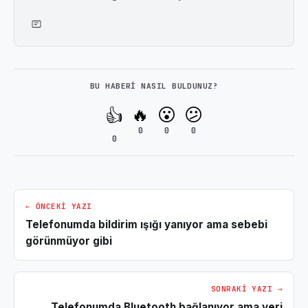
BU HABERI NASIL BULDUNUZ?
🔥
😮
😕
👍
0
0
0
0
← ÖNCEKI YAZI
Telefonumda bildirim ışığı yanıyor ama sebebi
görünmüyor gibi
SONRAKI YAZI →
Telefonumda Bluetooth bağlanıyor ama veri