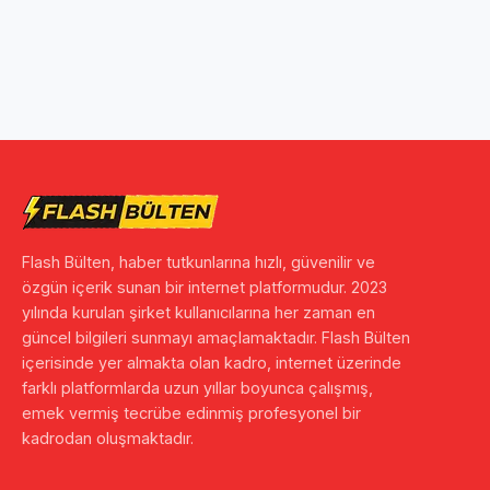
Flash Bülten, haber tutkunlarına hızlı, güvenilir ve
özgün içerik sunan bir internet platformudur. 2023
yılında kurulan şirket kullanıcılarına her zaman en
güncel bilgileri sunmayı amaçlamaktadır. Flash Bülten
içerisinde yer almakta olan kadro, internet üzerinde
farklı platformlarda uzun yıllar boyunca çalışmış,
emek vermiş tecrübe edinmiş profesyonel bir
kadrodan oluşmaktadır.