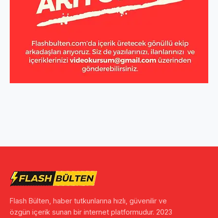
Flash Bülten, haber tutkunlarına hızlı, güvenilir ve
özgün içerik sunan bir internet platformudur. 2023