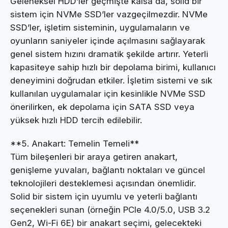
Geleneksel HDD’ler geçmişte kalsa da, solid bir
sistem için NVMe SSD’ler vazgeçilmezdir. NVMe
SSD’ler, işletim sisteminin, uygulamaların ve
oyunların saniyeler içinde açılmasını sağlayarak
genel sistem hızını dramatik şekilde artırır. Yeterli
kapasiteye sahip hızlı bir depolama birimi, kullanıcı
deneyimini doğrudan etkiler. İşletim sistemi ve sık
kullanılan uygulamalar için kesinlikle NVMe SSD
önerilirken, ek depolama için SATA SSD veya
yüksek hızlı HDD tercih edilebilir.
**5. Anakart: Temelin Temeli**
Tüm bileşenleri bir araya getiren anakart,
genişleme yuvaları, bağlantı noktaları ve güncel
teknolojileri desteklemesi açısından önemlidir.
Solid bir sistem için uyumlu ve yeterli bağlantı
seçenekleri sunan (örneğin PCIe 4.0/5.0, USB 3.2
Gen2, Wi-Fi 6E) bir anakart seçimi, gelecekteki