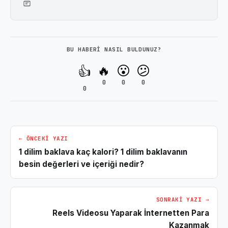
BU HABERI NASIL BULDUNUZ?
🔥
😮
😕
👍
0
0
0
0
← ÖNCEKI YAZI
1 dilim baklava kaç kalori? 1 dilim baklavanın
besin değerleri ve içeriği nedir?
SONRAKI YAZI →
Reels Videosu Yaparak İnternetten Para
Kazanmak