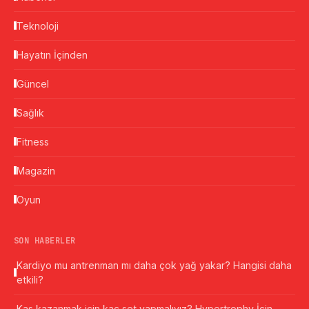
Teknoloji
Hayatın İçinden
Güncel
Sağlık
Fitness
Magazin
Oyun
SON HABERLER
Kardiyo mu antrenman mı daha çok yağ yakar? Hangisi daha
etkili?
Kas kazanmak için kaç set yapmalıyız? Hypertrophy İçin