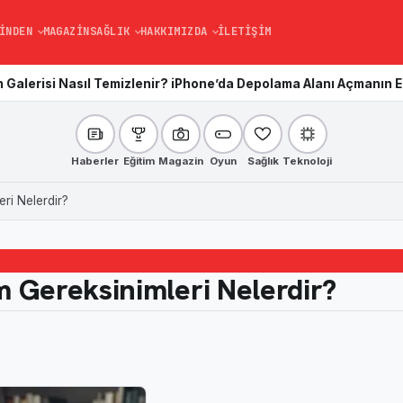
INDEN
MAGAZIN
SAĞLIK
HAKKIMIZDA
İLETIŞIM
 Temizlenir? iPhone’da Depolama Alanı Açmanın En Kolay Yolu
Ka
Haberler
Eğitim
Magazin
Oyun
Sağlık
Teknoloji
ri Nelerdir?
 Gereksinimleri Nelerdir?