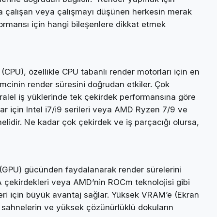
da çalışan veya çalışmayı düşünen herkesin merak
rformansı için hangi bileşenlere dikkat etmek
 (CPU), özellikle CPU tabanlı render motorları için en
lemcinin render süresini doğrudan etkiler. Çok
paralel iş yüklerinde tek çekirdek performansına göre
r için Intel i7/i9 serileri veya AMD Ryzen 7/9 ve
elidir. Ne kadar çok çekirdek ve iş parçacığı olursa,
(GPU) gücünden faydalanarak render sürelerini
A çekirdekleri veya AMD’nin ROCm teknolojisi gibi
leri için büyük avantaj sağlar. Yüksek VRAM’e (Ekran
ık sahnelerin ve yüksek çözünürlüklü dokuların