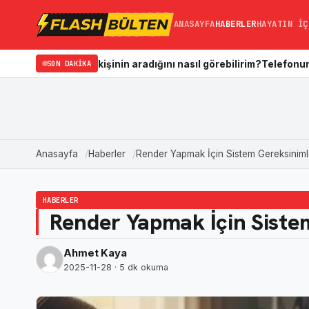
ANASAYFA
HABERLER
HAYATIN İÇ
ğim kişinin aradığını nasıl görebilirim?
SON DAKIKA
Telefonun Galerisi Nasıl
Anasayfa
Haberler
Render Yapmak İçin Sistem Gereksinimle
HABERLER
Render Yapmak İçin Sistem
Ahmet Kaya
2025-11-28
· 5 dk okuma