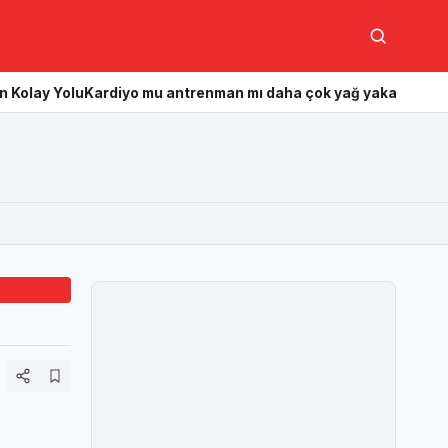
Ara
rdiyo mu antrenman mı daha çok yağ yakar? Hangisi daha etkili