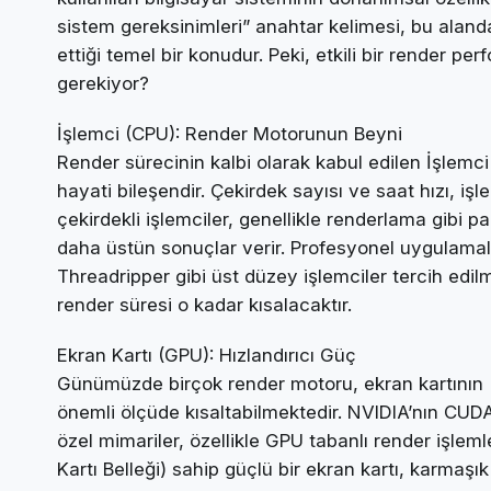
sistem gereksinimleri” anahtar kelimesi, bu alan
ettiği temel bir konudur. Peki, etkili bir render pe
gerekiyor?
İşlemci (CPU): Render Motorunun Beyni
Render sürecinin kalbi olarak kabul edilen İşlemci
hayati bileşendir. Çekirdek sayısı ve saat hızı, iş
çekirdekli işlemciler, genellikle renderlama gibi 
daha üstün sonuçlar verir. Profesyonel uygulamala
Threadripper gibi üst düzey işlemciler tercih edilm
render süresi o kadar kısalacaktır.
Ekran Kartı (GPU): Hızlandırıcı Güç
Günümüzde birçok render motoru, ekran kartının 
önemli ölçüde kısaltabilmektedir. NVIDIA’nın CUD
özel mimariler, özellikle GPU tabanlı render işlem
Kartı Belleği) sahip güçlü bir ekran kartı, karmaş