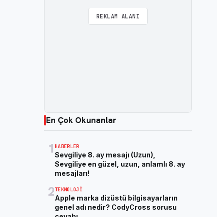
REKLAM ALANI
En Çok Okunanlar
1
HABERLER
Sevgiliye 8. ay mesajı (Uzun),
Sevgiliye en güzel, uzun, anlamlı 8. ay
mesajları!
2
TEKNOLOJI
Apple marka dizüstü bilgisayarların
genel adı nedir? CodyCross sorusu
cevabı