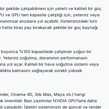
r şekilde çalışabilmesi için yeterli ve kaliteli bir güç
CPU ve GPU tam kapasite çalıştığı için, yetersiz veya
onanımsal arızalara yol açabilir. Sisteminizdeki tüm
e hatta biraz pay bırakacak şekilde bir güç kaynağı
r boyunca %100 kapasitede çalıştıran yoğun bir
ur. Yetersiz soğutma, donanımın performansını
a yol açar. Kaliteli bir hava soğutma sistemi veya
klıkta kalmasını sağlayarak sürekli yüksek
lender, Cinema 4D, 3ds Max, Maya vb.) hangi
ak önemlidir. Bazı yazılımlar NVIDIA GPU’larla daha
 çalışabilir. İşletim sisteminizin de güncel ve render