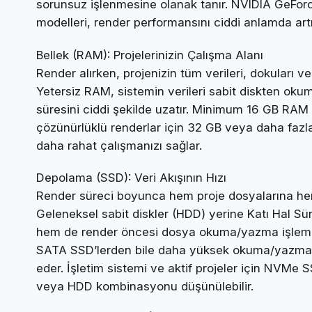
sorunsuz işlenmesine olanak tanır. NVIDIA GeFor
modelleri, render performansını ciddi anlamda artı
Bellek (RAM): Projelerinizin Çalışma Alanı
Render alırken, projenizin tüm verileri, dokuları 
Yetersiz RAM, sistemin verileri sabit diskten ok
süresini ciddi şekilde uzatır. Minimum 16 GB RAM 
çözünürlüklü renderlar için 32 GB veya daha fazla
daha rahat çalışmanızı sağlar.
Depolama (SSD): Veri Akışının Hızı
Render süreci boyunca hem proje dosyalarına hem 
Geleneksel sabit diskler (HDD) yerine Katı Hal Sür
hem de render öncesi dosya okuma/yazma işlemler
SATA SSD’lerden bile daha yüksek okuma/yazma hı
eder. İşletim sistemi ve aktif projeler için NVMe
veya HDD kombinasyonu düşünülebilir.