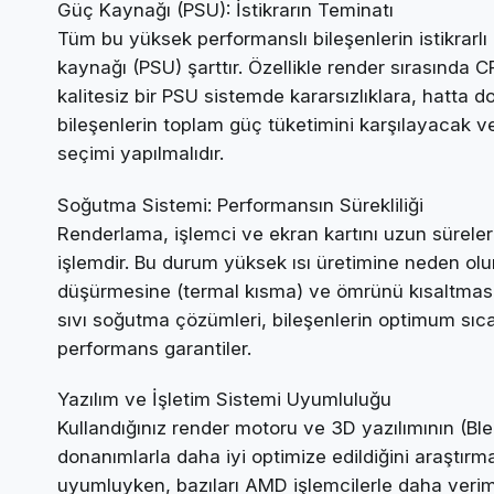
Güç Kaynağı (PSU): İstikrarın Teminatı
Tüm bu yüksek performanslı bileşenlerin istikrarlı bi
kaynağı (PSU) şarttır. Özellikle render sırasında 
kalitesiz bir PSU sistemde kararsızlıklara, hatta d
bileşenlerin toplam güç tüketimini karşılayacak v
seçimi yapılmalıdır.
Soğutma Sistemi: Performansın Sürekliliği
Renderlama, işlemci ve ekran kartını uzun sürele
işlemdir. Bu durum yüksek ısı üretimine neden ol
düşürmesine (termal kısma) ve ömrünü kısaltmasın
sıvı soğutma çözümleri, bileşenlerin optimum sıca
performans garantiler.
Yazılım ve İşletim Sistemi Uyumluluğu
Kullandığınız render motoru ve 3D yazılımının (B
donanımlarla daha iyi optimize edildiğini araştırm
uyumluyken, bazıları AMD işlemcilerle daha verimli