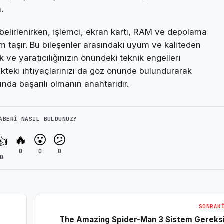
.
belirlenirken, işlemci, ekran kartı, RAM ve depolama
m taşır. Bu bileşenler arasındaki uyum ve kaliteden
ve yaratıcılığınızın önündeki teknik engelleri
ekteki ihtiyaçlarınızı da göz önünde bulundurarak
da başarılı olmanın anahtarıdır.
ABERI NASIL BULDUNUZ?
🔥
😮
😕
👍
0
0
0
0
SONRAK
The Amazing Spider-Man 3 Sistem Gereksi