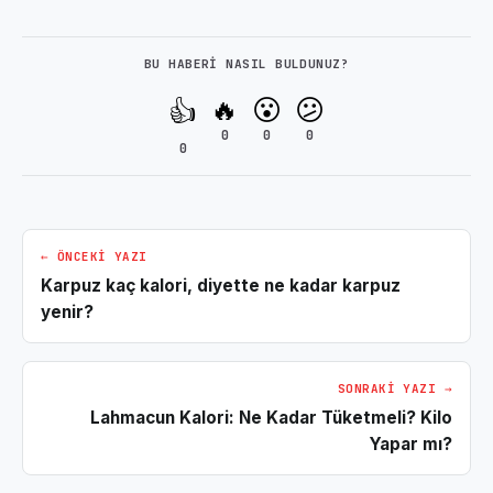
BU HABERI NASIL BULDUNUZ?
🔥
😮
😕
👍
0
0
0
0
← ÖNCEKI YAZI
Karpuz kaç kalori, diyette ne kadar karpuz
yenir?
SONRAKI YAZI →
Lahmacun Kalori: Ne Kadar Tüketmeli? Kilo
Yapar mı?