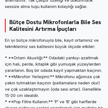
alternatiftir. Tak çalıştır özelliği ve dokunmatik
sessize alma tuşu kullanım kolaylığı sağlar.
Bütçe Dostu Mikrofonlarla Bile Ses
Kalitesini Artırma İpuçları
En iyi bütçe mikrofonuyla bile, kayıt ortamınız ve
teknikleriniz ses kalitesini büyük ölçüde etkiler:
* **Ortam Akustiği:** Odadaki yankıyı azaltmak
için halı, perde, kitaplık gibi yumuşak yüzeylerden
yararlanın. Boş bir odada kayıt yapmaktan kaçının.
* **Mikrofon Yerleşimi:** Mikrofonu ağzınıza çok
yakın tutmaktan kaçının (patlamalara neden olur)
ve çok uzaklaştırmayın (oda sesi artar). Genellikle
15-20 cm idealdir.
* **Pop Filtre Kullanın:** ‘P’ ve ‘B’ gibi harflerde
oluşan patlayıcı sesleri engellemek için mutlaka bir