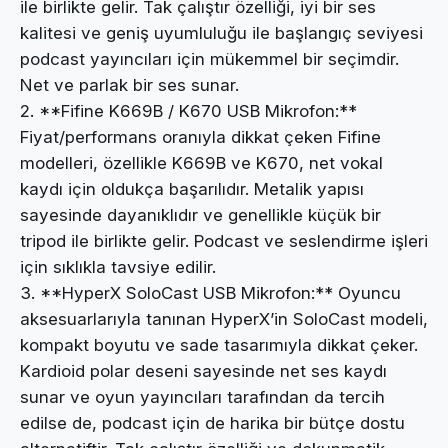
ile birlikte gelir. Tak çalıştır özelliği, iyi bir ses
kalitesi ve geniş uyumluluğu ile başlangıç seviyesi
podcast yayıncıları için mükemmel bir seçimdir.
Net ve parlak bir ses sunar.
2. **Fifine K669B / K670 USB Mikrofon:**
Fiyat/performans oranıyla dikkat çeken Fifine
modelleri, özellikle K669B ve K670, net vokal
kaydı için oldukça başarılıdır. Metalik yapısı
sayesinde dayanıklıdır ve genellikle küçük bir
tripod ile birlikte gelir. Podcast ve seslendirme işleri
için sıklıkla tavsiye edilir.
3. **HyperX SoloCast USB Mikrofon:** Oyuncu
aksesuarlarıyla tanınan HyperX’in SoloCast modeli,
kompakt boyutu ve sade tasarımıyla dikkat çeker.
Kardioid polar deseni sayesinde net ses kaydı
sunar ve oyun yayıncıları tarafından da tercih
edilse de, podcast için de harika bir bütçe dostu