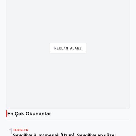
REKLAM ALANI
En Çok Okunanlar
1
HABERLER
Sevgiliye 8. ay mesajı (Uzun), Sevgiliye en güzel,