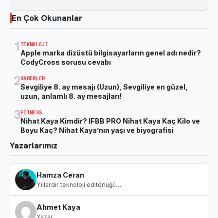
En Çok Okunanlar
1
TEKNOLOJI
Apple marka dizüstü bilgisayarların genel adı nedir?
CodyCross sorusu cevabı
2
HABERLER
Sevgiliye 8. ay mesajı (Uzun), Sevgiliye en güzel,
uzun, anlamlı 8. ay mesajları!
3
FITNESS
Nihat Kaya Kimdir? IFBB PRO Nihat Kaya Kaç Kilo ve
Boyu Kaç? Nihat Kaya’nın yaşı ve biyografisi
Yazarlarımız
Hamza Ceran
Yıllardır teknoloji editörlüğü…
Ahmet Kaya
Yazar