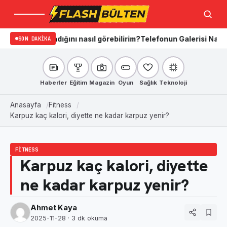
Menü
Ara
n aradığını nasıl görebilirim?
SON DAKIKA
Telefonun Galerisi Nasıl Temizleni
Haberler
Eğitim
Magazin
Oyun
Sağlık
Teknoloji
Anasayfa
Fitness
Karpuz kaç kalori, diyette ne kadar karpuz yenir?
FITNESS
Karpuz kaç kalori, diyette
ne kadar karpuz yenir?
Ahmet Kaya
2025-11-28
· 3 dk okuma