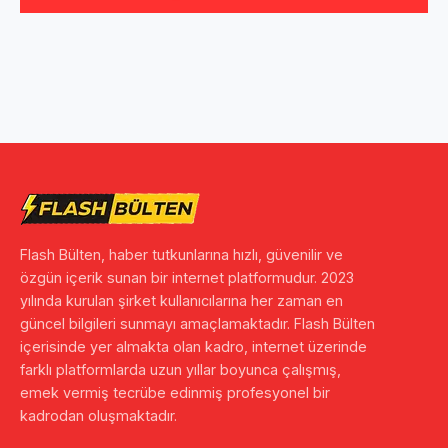
Flash Bülten, haber tutkunlarına hızlı, güvenilir ve
özgün içerik sunan bir internet platformudur. 2023
yılında kurulan şirket kullanıcılarına her zaman en
güncel bilgileri sunmayı amaçlamaktadır. Flash Bülten
içerisinde yer almakta olan kadro, internet üzerinde
farklı platformlarda uzun yıllar boyunca çalışmış,
emek vermiş tecrübe edinmiş profesyonel bir
kadrodan oluşmaktadır.