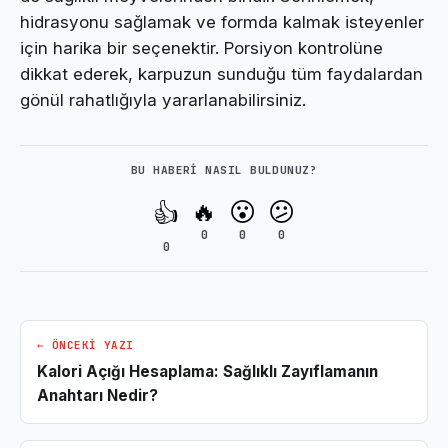
hidrasyonu sağlamak ve formda kalmak isteyenler
için harika bir seçenektir. Porsiyon kontrolüne
dikkat ederek, karpuzun sunduğu tüm faydalardan
gönül rahatlığıyla yararlanabilirsiniz.
BU HABERI NASIL BULDUNUZ?
🔥
😮
😕
👍
0
0
0
0
← ÖNCEKI YAZI
Kalori Açığı Hesaplama: Sağlıklı Zayıflamanın
Anahtarı Nedir?