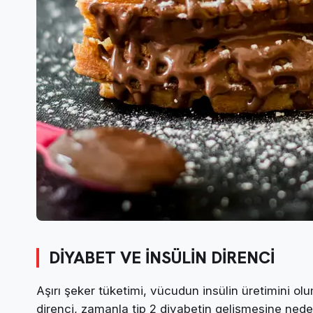
DİYABET VE İNSÜLİN DİRENCİ
Aşırı şeker tüketimi, vücudun insülin üretimini olu
direnci, zamanla tip 2 diyabetin gelişmesine neden o