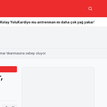
Ara
trenman mı daha çok yağ yakar? Hangisi daha etkili?
Kas kazanma
 damar tıkanmasına sebep oluyor
,