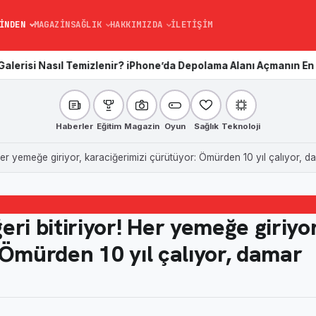
INDEN
MAGAZIN
SAĞLIK
HAKKIMIZDA
İLETIŞIM
? iPhone’da Depolama Alanı Açmanın En Kolay Yolu
Kardiyo mu an
Haberler
Eğitim
Magazin
Oyun
Sağlık
Teknoloji
 Her yemeğe giriyor, karaciğerimizi çürütüyor: Ömürden 10 yıl çalıyor,
ri bitiriyor! Her yemeğe giriyor
 Ömürden 10 yıl çalıyor, damar