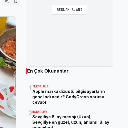
REKLAM ALANI
En Çok Okunanlar
1
TEKNOLOJI
Apple marka dizüstü bilgisayarların
genel adı nedir? CodyCross sorusu
cevabı
2
HABERLER
Sevgiliye 8. ay mesajı (Uzun),
Sevgiliye en güzel, uzun, anlamlı 8. ay
mesajları!