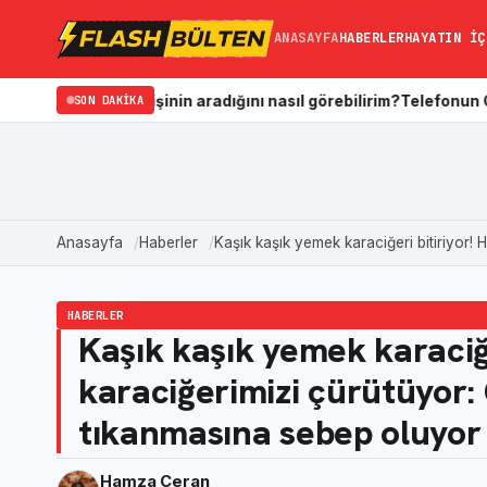
ANASAYFA
HABERLER
HAYATIN İÇ
 aradığını nasıl görebilirim?
SON DAKIKA
Telefonun Galerisi Nasıl Temizlenir
Anasayfa
Haberler
Kaşık kaşık yemek karaciğeri bitiriyor!
HABERLER
Kaşık kaşık yemek karaciğe
karaciğerimizi çürütüyor:
tıkanmasına sebep oluyor
Hamza Ceran