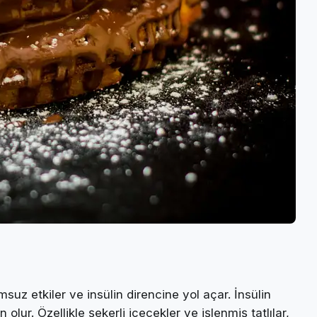
msuz etkiler ve insülin direncine yol açar. İnsülin
lur. Özellikle şekerli içecekler ve işlenmiş tatlılar,