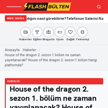
Menü
Ara
 aradığını nasıl görebilirim?
SON DAKIKA
Telefonun Galerisi Nasıl Temizleni
Haberler
Eğitim
Magazin
Oyun
Sağlık
Teknoloji
Anasayfa
Haberler
House of the dragon 2. sezon 1. bölüm ne zaman
yayınlanacak? House of the dragon 2. sezon 1. bölüm hangi
platformda?
HABERLER
House of the dragon 2.
sezon 1. bölüm ne zaman
yayınlanacak? House of