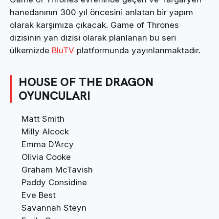
hanedanının 300 yıl öncesini anlatan bir yapım
olarak karşımıza çıkacak. Game of Thrones
dizisinin yan dizisi olarak planlanan bu seri
ülkemizde
BluTV
platformunda yayınlanmaktadır.
HOUSE OF THE DRAGON
OYUNCULARI
Matt Smith
Milly Alcock
Emma D’Arcy
Olivia Cooke
Graham McTavish
Paddy Considine
Eve Best
Savannah Steyn