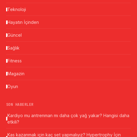
Teknoloji
Hayatın İçinden
Güncel
Sağlık
Fitness
Magazin
Oyun
SON HABERLER
Kardiyo mu antrenman mı daha çok yağ yakar? Hangisi daha
etkili?
Kas kazanmak için kaç set yapmalıyız? Hypertrophy İçin