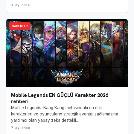
3 ay önce
HABERLER
Mobile Legends EN GÜÇLÜ Karakter 2026
rehberi
Mobile Legends: Bang Bang metasındaki en etkili
karakterleri ve oyuncuların stratejik avantaj sağlamasına
yardımcı olan yapay zeka destekli…
7 ay önce