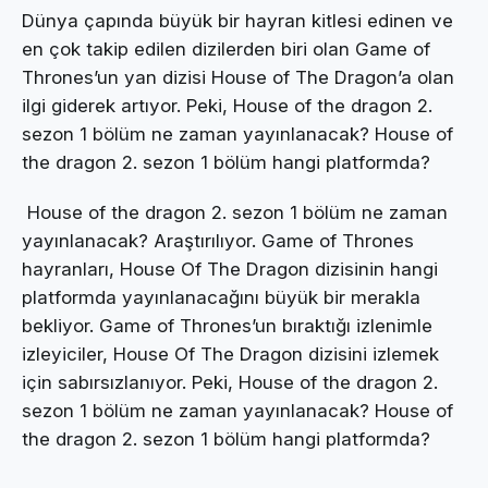
Dünya çapında büyük bir hayran kitlesi edinen ve
en çok takip edilen dizilerden biri olan Game of
Thrones’un yan dizisi House of The Dragon’a olan
ilgi giderek artıyor. Peki, House of the dragon 2.
sezon 1 bölüm ne zaman yayınlanacak? House of
the dragon 2. sezon 1 bölüm hangi platformda?
House of the dragon 2. sezon 1 bölüm ne zaman
yayınlanacak? Araştırılıyor. Game of Thrones
hayranları, House Of The Dragon dizisinin hangi
platformda yayınlanacağını büyük bir merakla
bekliyor. Game of Thrones’un bıraktığı izlenimle
izleyiciler, House Of The Dragon dizisini izlemek
için sabırsızlanıyor. Peki, House of the dragon 2.
sezon 1 bölüm ne zaman yayınlanacak? House of
the dragon 2. sezon 1 bölüm hangi platformda?