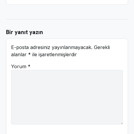
Bir yanıt yazın
E-posta adresiniz yayınlanmayacak.
Gerekli
alanlar
*
ile işaretlenmişlerdir
Yorum
*