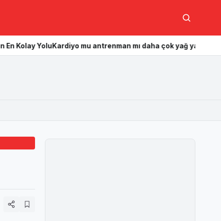
Ara
lu
Kardiyo mu antrenman mı daha çok yağ yakar? Hangisi daha et
e