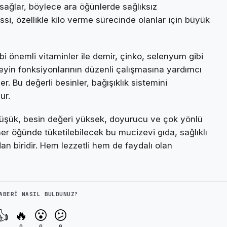
 sağlar, böylece ara öğünlerde sağlıksız
hissi, özellikle kilo verme sürecinde olanlar için büyük
bi önemli vitaminler ile demir, çinko, selenyum gibi
 beyin fonksiyonlarının düzenli çalışmasına yardımcı
r. Bu değerli besinler, bağışıklık sistemini
ur.
düşük, besin değeri yüksek, doyurucu ve çok yönlü
r öğünde tüketilebilecek bu mucizevi gıda, sağlıklı
an biridir. Hem lezzetli hem de faydalı olan
ABERI NASIL BULDUNUZ?
🔥
😮
😕
👍
0
0
0