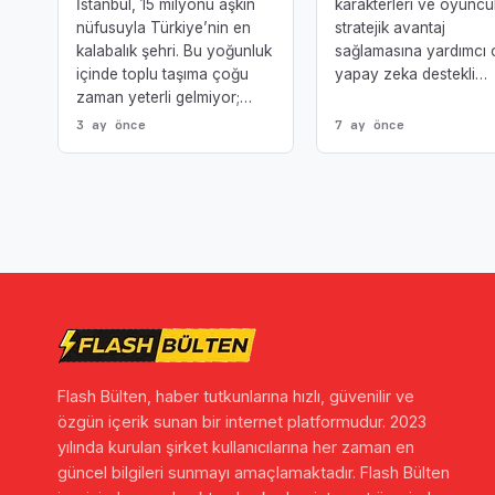
İstanbul, 15 milyonu aşkın
karakterleri ve oyuncu
nüfusuyla Türkiye’nin en
stratejik avantaj
kalabalık şehri. Bu yoğunluk
sağlamasına yardımcı 
içinde toplu taşıma çoğu
yapay zeka destekli…
zaman yeterli gelmiyor;…
3 ay önce
7 ay önce
Flash Bülten, haber tutkunlarına hızlı, güvenilir ve
özgün içerik sunan bir internet platformudur. 2023
yılında kurulan şirket kullanıcılarına her zaman en
güncel bilgileri sunmayı amaçlamaktadır. Flash Bülten