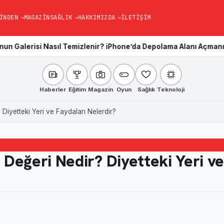
INDEN
MAGAZIN
SAĞLIK
HAKKIMIZDA
İLETIŞIM
Nasıl Temizlenir? iPhone’da Depolama Alanı Açmanın En Kolay Yo
Haberler
Eğitim
Magazin
Oyun
Sağlık
Teknoloji
Diyetteki Yeri ve Faydaları Nelerdir?
Değeri Nedir? Diyetteki Yeri v