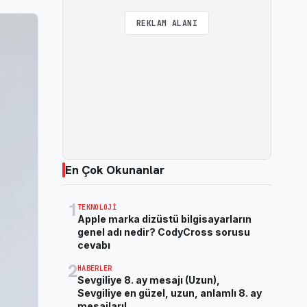
REKLAM ALANI
En Çok Okunanlar
1
TEKNOLOJI
Apple marka dizüstü bilgisayarların
genel adı nedir? CodyCross sorusu
cevabı
2
HABERLER
Sevgiliye 8. ay mesajı (Uzun),
Sevgiliye en güzel, uzun, anlamlı 8. ay
mesajları!