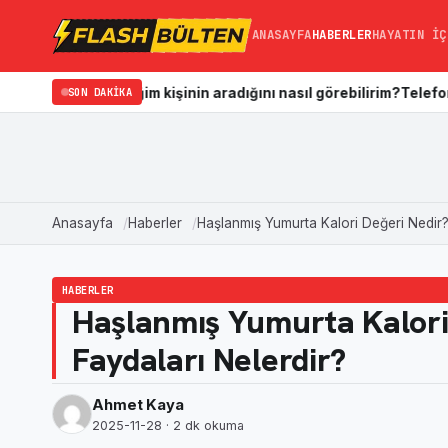
ANASAYFA
HABERLER
HAYATIN İÇ
llediğim kişinin aradığını nasıl görebilirim?
SON DAKIKA
Telefonun Galerisi 
Anasayfa
Haberler
Haşlanmış Yumurta Kalori Değeri Nedir? 
HABERLER
Haşlanmış Yumurta Kalori 
Faydaları Nelerdir?
Ahmet Kaya
2025-11-28
· 2 dk okuma