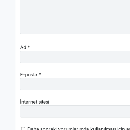
Ad
*
E-posta
*
İnternet sitesi
Daha sonraki yorumlarımda kullanılması için ad