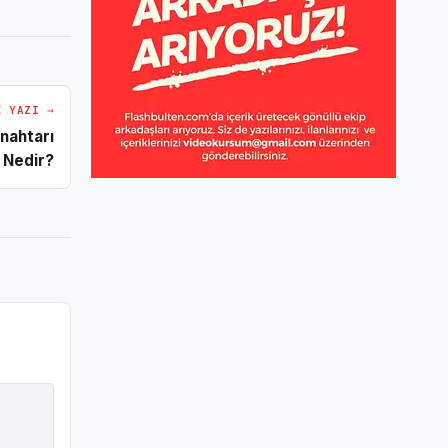
I YAZI →
Anahtarı
Nedir?