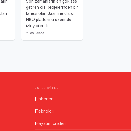
ların
Son zamanların en çok ses
getiren dizi projelerinden bir
olan
tanesi olan Jasmine dizisi,
HBO platformu üzerinde
izleyicileri ile…
7 ay önce
KATEGORILER
Haberler
Teknoloji
Hayatın İçinden