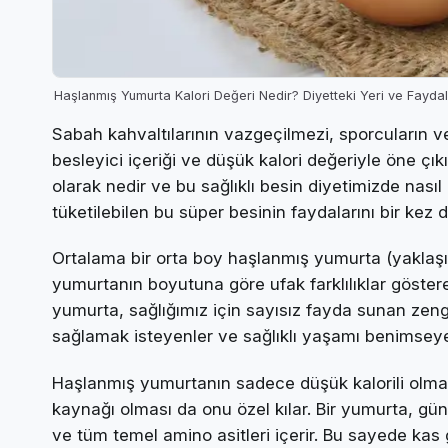
Haşlanmış Yumurta Kalori Değeri Nedir? Diyetteki Yeri ve Faydal
Sabah kahvaltılarının vazgeçilmezi, sporcuların 
besleyici içeriği ve düşük kalori değeriyle öne çık
olarak nedir ve bu sağlıklı besin diyetimizde nası
tüketilebilen bu süper besinin faydalarını bir kez 
Ortalama bir orta boy haşlanmış yumurta (yaklaşık
yumurtanın boyutuna göre ufak farklılıklar göstereb
yumurta, sağlığımız için sayısız fayda sunan zengin 
sağlamak isteyenler ve sağlıklı yaşamı benimseyenl
Haşlanmış yumurtanın sadece düşük kalorili olmas
kaynağı olması da onu özel kılar. Bir yumurta, günl
ve tüm temel amino asitleri içerir. Bu sayede kas 