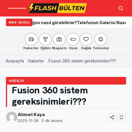
Menü
Ara
dığını nasıl görebilirim?
SON DAKIKA
Telefonun Galerisi Nasıl Temizlenir? i
Haberler
Eğitim
Magazin
Oyun
Sağlık
Teknoloji
Anasayfa
Haberler
Fusion 360 sistem gereksinimleri???
HABERLER
Fusion 360 sistem
gereksinimleri???
Ahmet Kaya
2025-11-28
· 5 dk okuma