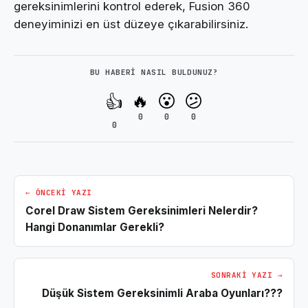
gereksinimlerini kontrol ederek, Fusion 360
deneyiminizi en üst düzeye çıkarabilirsiniz.
BU HABERI NASIL BULDUNUZ?
🔥
😮
😕
👍
0
0
0
0
← ÖNCEKI YAZI
Corel Draw Sistem Gereksinimleri Nelerdir?
Hangi Donanımlar Gerekli?
SONRAKI YAZI →
Düşük Sistem Gereksinimli Araba Oyunları???