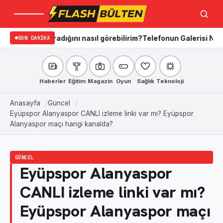
Menü
Ara
in aradığını nasıl görebilirim?
SON DAKIKA
Telefonun Galerisi Nasıl Temizle
Haberler
Eğitim
Magazin
Oyun
Sağlık
Teknoloji
Anasayfa
Güncel
Eyüpspor Alanyaspor CANLI izleme linki var mı? Eyüpspor
Alanyaspor maçı hangi kanalda?
GÜNCEL
Eyüpspor Alanyaspor
CANLI izleme linki var mı?
Eyüpspor Alanyaspor maçı