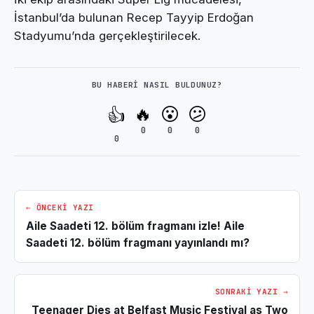
İstanbul’da bulunan Recep Tayyip Erdoğan
Stadyumu’nda gerçekleştirilecek.
BU HABERI NASIL BULDUNUZ?
🔥
😮
😕
👍
0
0
0
0
← ÖNCEKI YAZI
Aile Saadeti 12. bölüm fragmanı izle! Aile
Saadeti 12. bölüm fragmanı yayınlandı mı?
SONRAKI YAZI →
Teenager Dies at Belfast Music Festival as Two