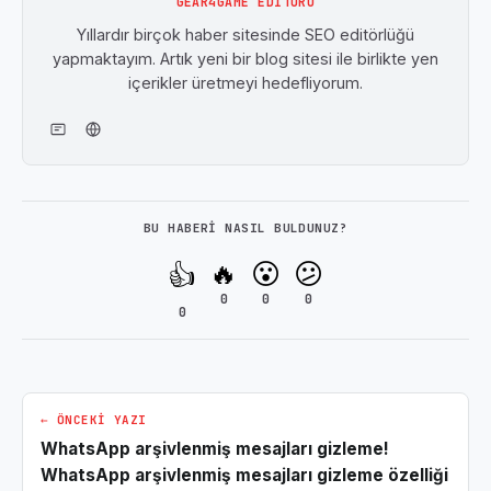
GEAR4GAME EDITÖRÜ
Yıllardır birçok haber sitesinde SEO editörlüğü
yapmaktayım. Artık yeni bir blog sitesi ile birlikte yen
içerikler üretmeyi hedefliyorum.
BU HABERI NASIL BULDUNUZ?
🔥
😮
😕
👍
0
0
0
0
← ÖNCEKI YAZI
WhatsApp arşivlenmiş mesajları gizleme!
WhatsApp arşivlenmiş mesajları gizleme özelliği