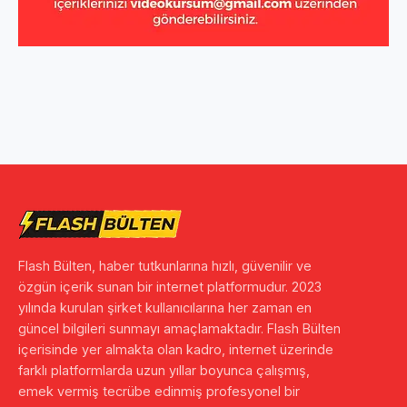
Flash Bülten, haber tutkunlarına hızlı, güvenilir ve
özgün içerik sunan bir internet platformudur. 2023
yılında kurulan şirket kullanıcılarına her zaman en
güncel bilgileri sunmayı amaçlamaktadır. Flash Bülten
içerisinde yer almakta olan kadro, internet üzerinde
farklı platformlarda uzun yıllar boyunca çalışmış,
emek vermiş tecrübe edinmiş profesyonel bir