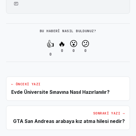
BU HABERI NASIL BULDUNUZ?
🔥
😮
😕
👍
0
0
0
0
← ÖNCEKI YAZI
Evde Üniversite Sınavına Nasıl Hazırlanılır?
SONRAKI YAZI →
GTA San Andreas arabaya kız atma hilesi nedir?