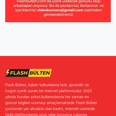
Flash Bülten, haber tutkunlarına hızlı, güvenilir ve
özgün içerik sunan bir internet platformudur. 2023
yılında kurulan şirket kullanıcılarına her zaman en
güncel bilgileri sunmayı amaçlamaktadır. Flash Bülten
içerisinde yer almakta olan kadro, internet üzerinde
farklı platformlarda uzun yıllar boyunca çalışmış,