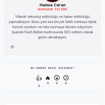
Hamza Ceran
GEAR4GAME EDITÖRÜ
Yıllardır teknoloji editörlüğü ve haber editörlüğü
yapmaktayım. Bunu yanı sıra birçok farklı markaya dijital
hizmet sundum ve hala sunmaya devam ediyorum.
Şuanda Flash Bülten kadrosunda SEO editörü olarak
görev almaktayım.
BU HABERI NASIL BULDUNUZ?
🔥
😮
😕
👍
0
0
0
0