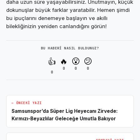
daha uzun süre yaşayabilirsiniz. Unutmayın, küçük
dokunuşlar büyük farklar yaratabilir. Hemen şimdi
bu ipuçlarını denemeye başlayın ve akıllı
bilekliğinizin yeniden canlandığını görün!
BU HABERI NASIL BULDUNUZ?
🔥
😮
😕
👍
0
0
0
0
← ÖNCEKI YAZI
Samsunspor’da Süper Lig Heyecanı Zirvede:
Kırmızı-Beyazlılar Geleceğe Umutla Bakıyor