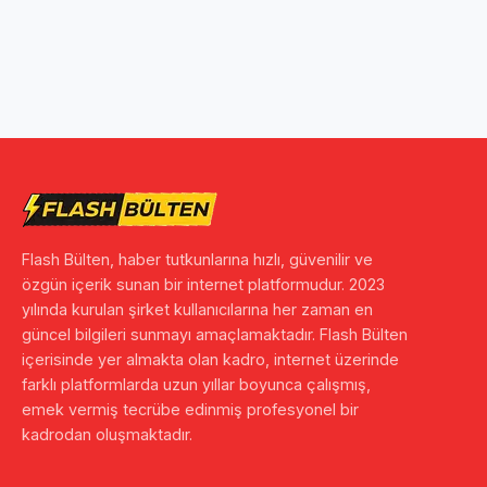
Flash Bülten, haber tutkunlarına hızlı, güvenilir ve
özgün içerik sunan bir internet platformudur. 2023
yılında kurulan şirket kullanıcılarına her zaman en
güncel bilgileri sunmayı amaçlamaktadır. Flash Bülten
içerisinde yer almakta olan kadro, internet üzerinde
farklı platformlarda uzun yıllar boyunca çalışmış,
emek vermiş tecrübe edinmiş profesyonel bir
kadrodan oluşmaktadır.