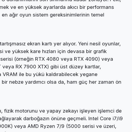
emek ve en yüksek ayarlarda akıcı bir performans
e en ağır oyun sistem gereksinimlerinin temel
artışmasız ekran kartı yer alıyor. Yeni nesil oyunlar,
i ve yüksek kare hızları için devasa bir grafik
 serisi (örneğin RTX 4080 veya RTX 4090) veya
veya RX 7900 XTX) gibi üst düzey kartlar,
a VRAM ile bu yükü kaldırabilecek yegane
ri bir nebze yardımcı olsa da, ham güç her zaman ön
ı, fizik motorunu ve yapay zekayı işleyen işlemci de
sağlayarak darboğazın önüne geçmeli. Intel Core i7/i9
14900K) veya AMD Ryzen 7/9 (5000 serisi ve üzeri,