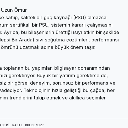
e Uzun Ömür
ce sahip, kaliteli bir güç kaynağı (PSU) olmazsa
m sertifikalı bir PSU, sistemin kararlı çalışmasını
Ayrıca, bu bileşenlerin ürettiği ısıyı etkin bir şekilde
epsi Bir Arada) sıvı soğutma çözümleri, performansı
n ömrünü uzatmak adına büyük önem taşır.
nda toplanan bu yapımlar, bilgisayar donanımından
zı gerektiriyor. Büyük bir yatırım gerektirse de,
siz bir görsel deneyim, sorunsuz bir performans ve
dediyor. Teknolojinin hızla geliştiği bu çağda, her
ım trendlerini takip etmek ve akıllıca seçimler
ABERI NASIL BULDUNUZ?