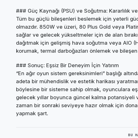
### Güç Kaynağı (PSU) ve Soğutma: Kararlılık v
Tüm bu güçlü bileşenleri beslemek için yeterli gü
olmazdır. 850W ve üzeri, 80 Plus Gold veya Platinu
sağlar ve gelecek yükseltmeler için de alan bırakır. 
dağıtmak için gelişmiş hava soğutma veya AIO (H
korumak, termal darboğazları önlemek ve bileşe
### Sonuç: Eşsiz Bir Deneyim İçin Yatırım
“En ağır oyun sistem gereksinimleri” başlığı altı
adeta bir mühendislik ve estetik harikası yaratmanı
böylesine bir sisteme sahip olmak, oyunculara eş
gelecek yıllar boyunca güncel kalma potansiyeli va
zaman bir sonraki seviyeye hazır olmak için donan
yapmak şart.
BU H