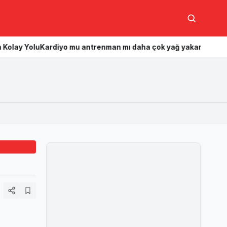
Ara
diyo mu antrenman mı daha çok yağ yakar? Hangisi daha etkili?