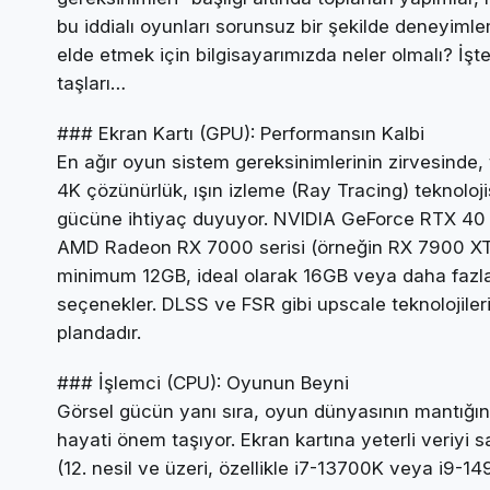
bu iddialı oyunları sorunsuz bir şekilde deneyiml
elde etmek için bilgisayarımızda neler olmalı? İşt
taşları…
### Ekran Kartı (GPU): Performansın Kalbi
En ağır oyun sistem gereksinimlerinin zirvesinde, t
4K çözünürlük, ışın izleme (Ray Tracing) teknolojis
gücüne ihtiyaç duyuyor. NVIDIA GeForce RTX 40
AMD Radeon RX 7000 serisi (örneğin RX 7900 XT 
minimum 12GB, ideal olarak 16GB veya daha fazl
seçenekler. DLSS ve FSR gibi upscale teknolojile
plandadır.
### İşlemci (CPU): Oyunun Beyni
Görsel gücün yanı sıra, oyun dünyasının mantığın
hayati önem taşıyor. Ekran kartına yeterli veriyi 
(12. nesil ve üzeri, özellikle i7-13700K veya i9-