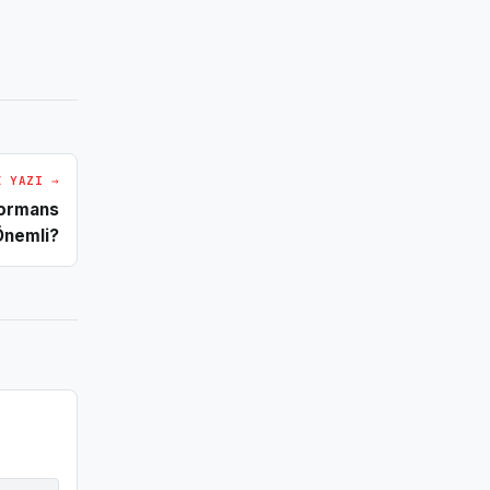
I YAZI →
formans
Önemli?