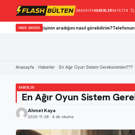
ANASAYFA
HABERLER
HAYATIN İÇ
ğim kişinin aradığını nasıl görebilirim?
SON DAKIKA
Telefonun Galerisi Nasıl
Anasayfa
Haberler
En Ağır Oyun Sistem Gereksinimleri???
HABERLER
En Ağır Oyun Sistem Gere
Ahmet Kaya
2025-11-28
· 4 dk okuma