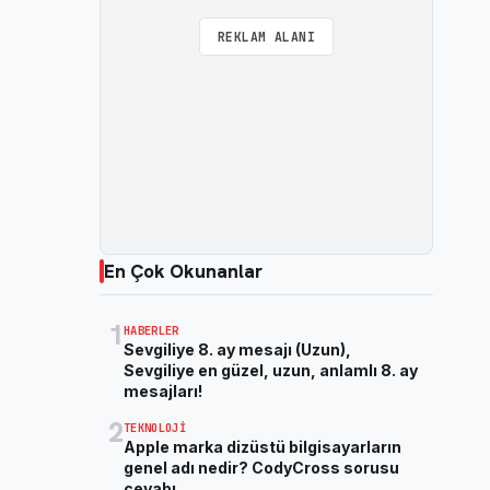
REKLAM ALANI
En Çok Okunanlar
1
HABERLER
Sevgiliye 8. ay mesajı (Uzun),
Sevgiliye en güzel, uzun, anlamlı 8. ay
mesajları!
2
TEKNOLOJI
Apple marka dizüstü bilgisayarların
genel adı nedir? CodyCross sorusu
cevabı