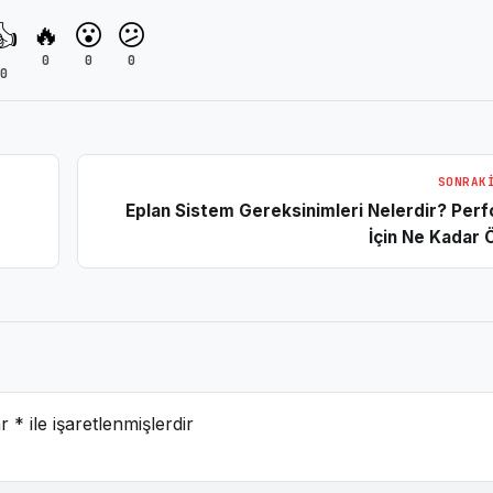
🔥
😮
😕
👍
0
0
0
0
SONRAK
Eplan Sistem Gereksinimleri Nelerdir? Per
İçin Ne Kadar 
ar
*
ile işaretlenmişlerdir