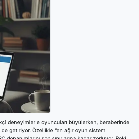
çi deneyimlerle oyuncuları büyülerken, beraberinde
de getiriyor. Özellikle “en ağır oyun sistem
PC donanımlarını son sınırlarına kadar zorluyor. Peki,