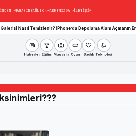
INDEN
MAGAZIN
SAĞLIK
HAKKIMIZDA
İLETIŞIM
 Temizlenir? iPhone’da Depolama Alanı Açmanın En Kolay Yolu
Kar
Haberler
Eğitim
Magazin
Oyun
Sağlık
Teknoloji
ksinimleri???