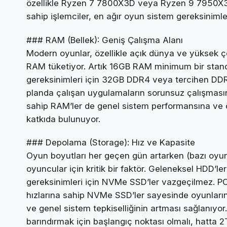
özellikle Ryzen 7 7800X3D veya Ryzen 9 7950X3D)
sahip işlemciler, en ağır oyun sistem gereksinimler
### RAM (Bellek): Geniş Çalışma Alanı
Modern oyunlar, özellikle açık dünya ve yüksek çö
RAM tüketiyor. Artık 16GB RAM minimum bir stand
gereksinimleri için 32GB DDR4 veya tercihen DDR
planda çalışan uygulamaların sorunsuz çalışmasını
sahip RAM’ler de genel sistem performansına ve ö
katkıda bulunuyor.
### Depolama (Storage): Hız ve Kapasite
Oyun boyutları her geçen gün artarken (bazı oyun
oyuncular için kritik bir faktör. Geleneksel HDD’le
gereksinimleri için NVMe SSD’ler vazgeçilmez. 
hızlarına sahip NVMe SSD’ler sayesinde oyunların 
ve genel sistem tepkiselliğinin artması sağlanı
barındırmak için başlangıç noktası olmalı, hatta 