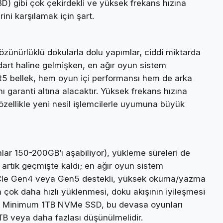
 gibi çok çekirdekli ve yüksek frekans hızına
ini karşılamak için şart.
zünürlüklü dokularla dolu yapımlar, ciddi miktarda
art haline gelmişken, en ağır oyun sistem
5 bellek, hem oyun içi performansı hem de arka
 garanti altına alacaktır. Yüksek frekans hızına
zellikle yeni nesil işlemcilerle uyumuna büyük
lar 150-200GB’ı aşabiliyor), yükleme süreleri de
r artık geçmişte kaldı; en ağır oyun sistem
PCIe Gen4 veya Gen5 destekli, yüksek okuma/yazma
çok daha hızlı yüklenmesi, doku akışının iyileşmesi
yor. Minimum 1TB NVMe SSD, bu devasa oyunları
2TB veya daha fazlası düşünülmelidir.