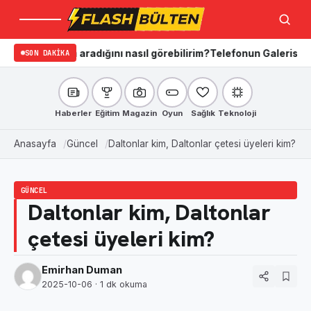
Menü
Ara
şinin aradığını nasıl görebilirim?
SON DAKIKA
Telefonun Galerisi Nasıl Temi
Haberler
Eğitim
Magazin
Oyun
Sağlık
Teknoloji
Anasayfa
Güncel
Daltonlar kim, Daltonlar çetesi üyeleri kim?
GÜNCEL
Daltonlar kim, Daltonlar
çetesi üyeleri kim?
Emirhan Duman
2025-10-06
· 1 dk okuma