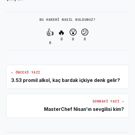
BU HABERI NASIL BULDUNUZ?
🔥
😮
😕
👍
0
0
0
0
← ÖNCEKI YAZI
3.53 promil alkol, kaç bardak içkiye denk gelir?
SONRAKI YAZI →
MasterChef Nisan’ın sevgilisi kim?