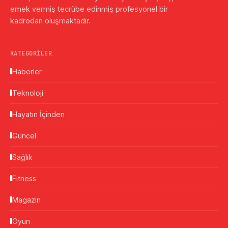
emek vermiş tecrübe edinmiş profesyonel bir
kadrodan oluşmaktadır.
KATEGORILER
Haberler
Teknoloji
Hayatın İçinden
Güncel
Sağlık
Fitness
Magazin
Oyun