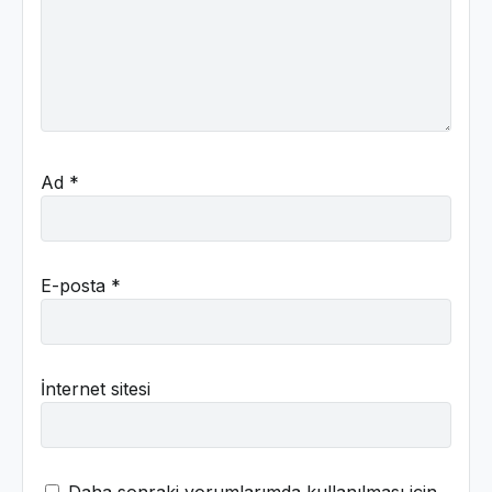
Ad
*
E-posta
*
İnternet sitesi
Daha sonraki yorumlarımda kullanılması için