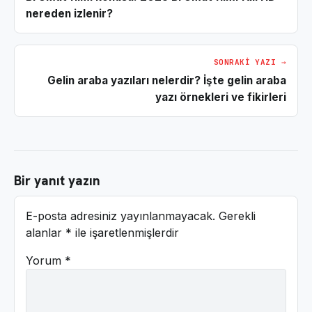
nereden izlenir?
SONRAKI YAZI →
Gelin araba yazıları nelerdir? İşte gelin araba
yazı örnekleri ve fikirleri
Bir yanıt yazın
E-posta adresiniz yayınlanmayacak.
Gerekli
alanlar
*
ile işaretlenmişlerdir
Yorum
*