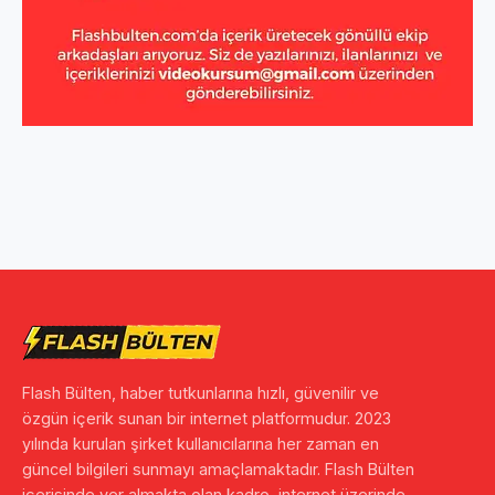
Flash Bülten, haber tutkunlarına hızlı, güvenilir ve
özgün içerik sunan bir internet platformudur. 2023
yılında kurulan şirket kullanıcılarına her zaman en
güncel bilgileri sunmayı amaçlamaktadır. Flash Bülten
içerisinde yer almakta olan kadro, internet üzerinde