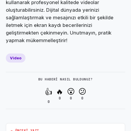
kullanarak profesyonel kalitede videolar
oluşturabilirsiniz. Dijital dünyada yerinizi
sağlamlaştırmak ve mesajınızı etkili bir şekilde
iletmek için ekran kaydı becerilerinizi
geliştirmekten çekinmeyin. Unutmayın, pratik
yapmak mükemmelleştirir!
Video
BU HABERI NASIL BULDUNUZ?
🔥
😮
😕
👍
0
0
0
0
← ÖNCEKI YAZI