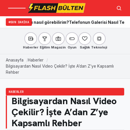
Menü
Ara
nı nasıl görebilirim?
SON DAKIKA
Telefonun Galerisi Nasıl Temizlenir? iPhon
Haberler
Eğitim
Magazin
Oyun
Sağlık
Teknoloji
Anasayfa
Haberler
Bilgisayardan Nasıl Video Çekilir? İşte A’dan Z’ye Kapsamlı
Rehber
HABERLER
Bilgisayardan Nasıl Video
Çekilir? İşte A’dan Z’ye
Kapsamlı Rehber