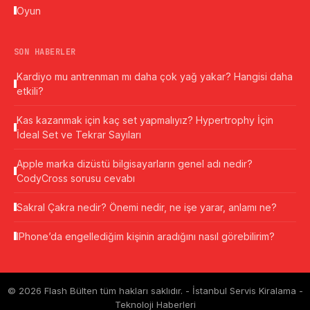
Oyun
SON HABERLER
Kardiyo mu antrenman mı daha çok yağ yakar? Hangisi daha
etkili?
Kas kazanmak için kaç set yapmalıyız? Hypertrophy İçin
İdeal Set ve Tekrar Sayıları
Apple marka dizüstü bilgisayarların genel adı nedir?
CodyCross sorusu cevabı
Sakral Çakra nedir? Önemi nedir, ne işe yarar, anlamı ne?
IPhone’da engellediğim kişinin aradığını nasıl görebilirim?
© 2026 Flash Bülten tüm hakları saklıdır. -
İstanbul Servis Kiralama
-
Teknoloji Haberleri