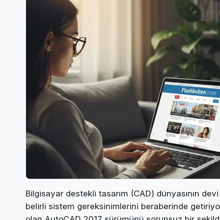
Bilgisayar destekli tasarım (CAD) dünyasının dev
belirli sistem gereksinimlerini beraberinde getiriy
olan AutoCAD 2017 sürümünü sorunsuz bir şekilde