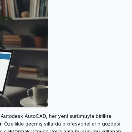
i Autodesk AutoCAD, her yeni sürümüyle birlikte
or. Özellikle geçmiş yıllarda profesyonellerin gözdesi
 çalıştırmak isteyen veya hala bu sürümü kullanan