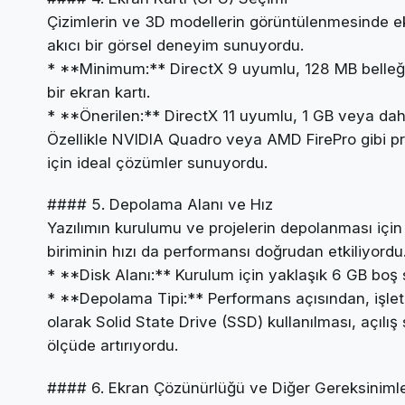
Çizimlerin ve 3D modellerin görüntülenmesinde ekra
akıcı bir görsel deneyim sunuyordu.
* **Minimum:** DirectX 9 uyumlu, 128 MB belleğe
bir ekran kartı.
* **Önerilen:** DirectX 11 uyumlu, 1 GB veya daha 
Özellikle NVIDIA Quadro veya AMD FirePro gibi pr
için ideal çözümler sunuyordu.
#### 5. Depolama Alanı ve Hız
Yazılımın kurulumu ve projelerin depolanması için
biriminin hızı da performansı doğrudan etkiliyordu
* **Disk Alanı:** Kurulum için yaklaşık 6 GB boş s
* **Depolama Tipi:** Performans açısından, işlet
olarak Solid State Drive (SSD) kullanılması, açılı
ölçüde artırıyordu.
#### 6. Ekran Çözünürlüğü ve Diğer Gereksiniml