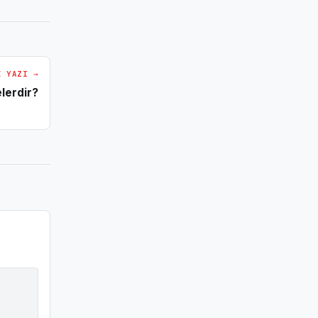
I YAZI →
lerdir?