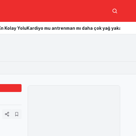
Ara
rdiyo mu antrenman mı daha çok yağ yakar? Hangisi daha etkili