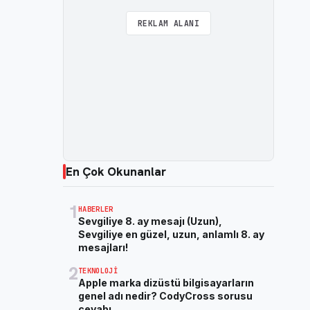
REKLAM ALANI
En Çok Okunanlar
1
HABERLER
Sevgiliye 8. ay mesajı (Uzun),
Sevgiliye en güzel, uzun, anlamlı 8. ay
mesajları!
2
TEKNOLOJI
Apple marka dizüstü bilgisayarların
genel adı nedir? CodyCross sorusu
cevabı