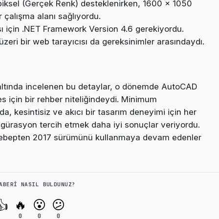
ksel (Gerçek Renk) desteklenirken, 1600 x 1050
 çalışma alanı sağlıyordu.
ı için .NET Framework Version 4.6 gerekiyordu.
zeri bir web tarayıcısı da gereksinimler arasındaydı.
altında incelenen bu detaylar, o dönemde AutoCAD
s için bir rehber niteliğindeydi. Minimum
 da, kesintisiz ve akıcı bir tasarım deneyimi için her
figürasyon tercih etmek daha iyi sonuçlar veriyordu.
bir sebepten 2017 sürümünü kullanmaya devam edenler
ABERI NASIL BULDUNUZ?
🔥
😮
😕
👍
0
0
0