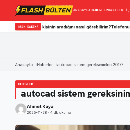
ANASAYFA
HABERLER
HAYATIN İÇ
iğim kişinin aradığını nasıl görebilirim?
SON DAKIKA
Telefonun Galerisi Nası
Anasayfa
Haberler
autocad sistem gereksinimleri 2017?
HABERLER
autocad sistem gereksini
Ahmet Kaya
2025-11-28
· 4 dk okuma