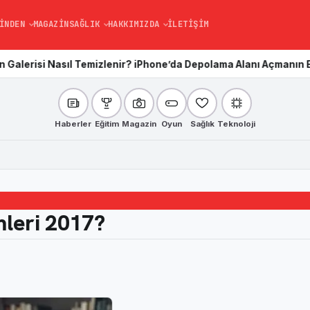
INDEN
MAGAZIN
SAĞLIK
HAKKIMIZDA
İLETIŞIM
l Temizlenir? iPhone’da Depolama Alanı Açmanın En Kolay Yolu
Ka
Haberler
Eğitim
Magazin
Oyun
Sağlık
Teknoloji
mleri 2017?