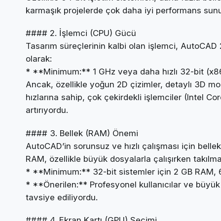
karmaşık projelerde çok daha iyi performans sun
#### 2. İşlemci (CPU) Gücü
Tasarım süreçlerinin kalbi olan işlemci, AutoCAD 
olarak:
* **Minimum:** 1 GHz veya daha hızlı 32-bit (x86
Ancak, özellikle yoğun 2D çizimler, detaylı 3D m
hızlarına sahip, çok çekirdekli işlemciler (Intel C
artırıyordu.
#### 3. Bellek (RAM) Önemi
AutoCAD’in sorunsuz ve hızlı çalışması için bell
RAM, özellikle büyük dosyalarla çalışırken takılm
* **Minimum:** 32-bit sistemler için 2 GB RAM, 6
* **Önerilen:** Profesyonel kullanıcılar ve büyük
tavsiye ediliyordu.
#### 4. Ekran Kartı (GPU) Seçimi