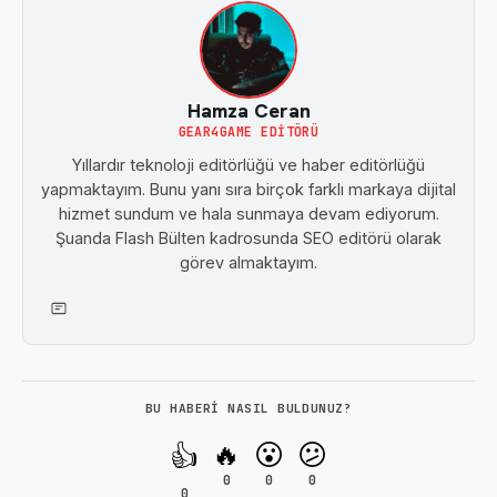
Hamza Ceran
GEAR4GAME EDITÖRÜ
Yıllardır teknoloji editörlüğü ve haber editörlüğü
yapmaktayım. Bunu yanı sıra birçok farklı markaya dijital
hizmet sundum ve hala sunmaya devam ediyorum.
Şuanda Flash Bülten kadrosunda SEO editörü olarak
görev almaktayım.
BU HABERI NASIL BULDUNUZ?
🔥
😮
😕
👍
0
0
0
0