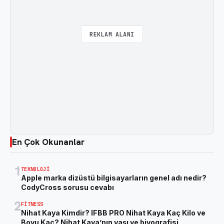
REKLAM ALANI
En Çok Okunanlar
1
TEKNOLOJI
Apple marka dizüstü bilgisayarların genel adı nedir?
CodyCross sorusu cevabı
2
FITNESS
Nihat Kaya Kimdir? IFBB PRO Nihat Kaya Kaç Kilo ve
Boyu Kaç? Nihat Kaya’nın yaşı ve biyografisi