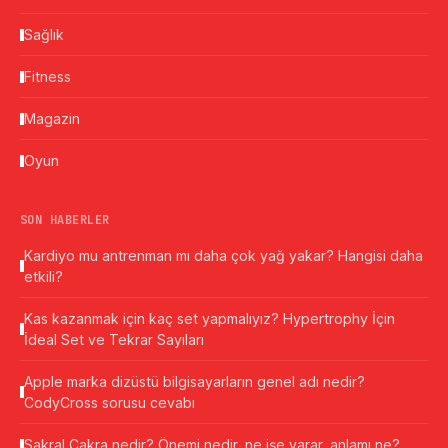
Sağlık
Fitness
Magazin
Oyun
SON HABERLER
Kardiyo mu antrenman mı daha çok yağ yakar? Hangisi daha
etkili?
Kas kazanmak için kaç set yapmalıyız? Hypertrophy İçin
İdeal Set ve Tekrar Sayıları
Apple marka dizüstü bilgisayarların genel adı nedir?
CodyCross sorusu cevabı
Sakral Çakra nedir? Önemi nedir, ne işe yarar, anlamı ne?