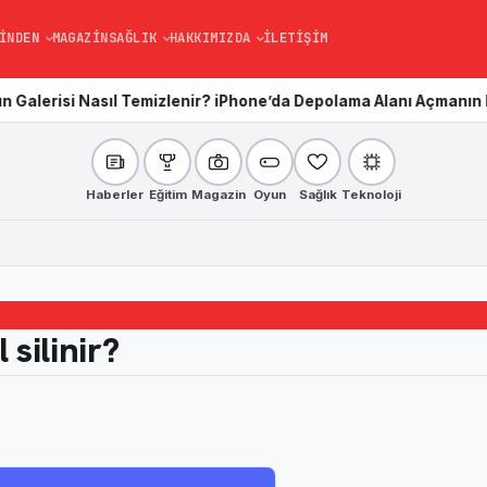
INDEN
MAGAZIN
SAĞLIK
HAKKIMIZDA
İLETIŞIM
ıl Temizlenir? iPhone’da Depolama Alanı Açmanın En Kolay Yolu
K
Haberler
Eğitim
Magazin
Oyun
Sağlık
Teknoloji
 silinir?