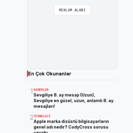
REKLAM ALANI
En Çok Okunanlar
1
HABERLER
Sevgiliye 8. ay mesajı (Uzun),
Sevgiliye en güzel, uzun, anlamlı 8. ay
mesajları!
2
TEKNOLOJI
Apple marka dizüstü bilgisayarların
genel adı nedir? CodyCross sorusu
cevabı