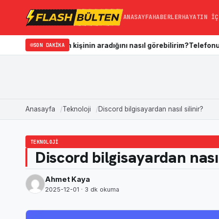
ANASAYFA
HABERLER
HAYATIN İÇ
diğim kişinin aradığını nasıl görebilirim?
SON DAKIKA
Telefonun Galerisi Nas
Anasayfa
Teknoloji
Discord bilgisayardan nasıl silinir?
TEKNOLOJI
Discord bilgisayardan nasıl
Ahmet Kaya
2025-12-01
· 3 dk okuma