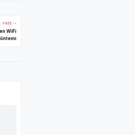
I YAZI →
den WiFi
yöntemi