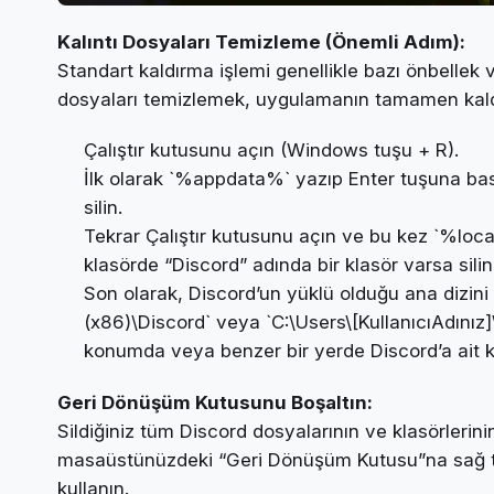
Kalıntı Dosyaları Temizleme (Önemli Adım):
Standart kaldırma işlemi genellikle bazı önbellek 
dosyaları temizlemek, uygulamanın tamamen kaldır
Çalıştır kutusunu açın (Windows tuşu + R).
İlk olarak `%appdata%` yazıp Enter tuşuna bası
silin.
Tekrar Çalıştır kutusunu açın ve bu kez `%loc
klasörde “Discord” adında bir klasör varsa silin
Son olarak, Discord’un yüklü olduğu ana dizini 
(x86)\Discord` veya `C:\Users\[KullanıcıAdını
konumda veya benzer bir yerde Discord’a ait kla
Geri Dönüşüm Kutusunu Boşaltın:
Sildiğiniz tüm Discord dosyalarının ve klasörlerini
masaüstünüzdeki “Geri Dönüşüm Kutusu”na sağ tı
kullanın.