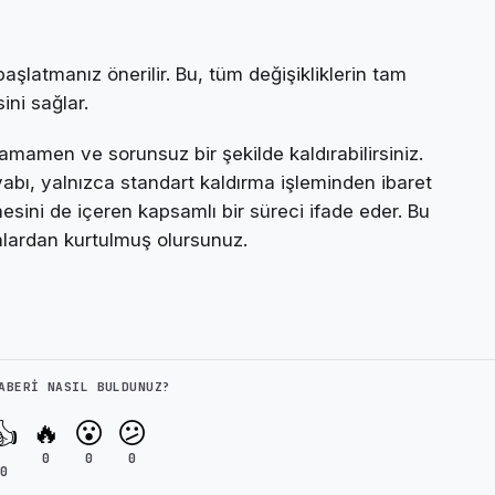
şlatmanız önerilir. Bu, tüm değişikliklerin tam
ni sağlar.
tamamen ve sorunsuz bir şekilde kaldırabilirsiniz.
vabı, yalnızca standart kaldırma işleminden ibaret
esini de içeren kapsamlı bir süreci ifade eder. Bu
lardan kurtulmuş olursunuz.
ABERI NASIL BULDUNUZ?
🔥
😮
😕
👍
0
0
0
0