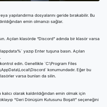
veya yapılandırma dosyalarını geride bırakabilir. Bu
ıldığından emin olmanızı sağlar.
n. Açılan klasörde “Discord” adında bir klasör varsa
alappdata%` yazıp Enter tuşuna basın. Açılan
.
kontrol edin. Genellikle `C:\Program Files
z]\AppData\Local\Discord` konumundadır. Eğer bu
sörler varsa bunları da silin.
n kalıcı olarak kaldırıldığından emin olmak için
klayıp “Geri Dönüşüm Kutusunu Boşalt” seçeneğini