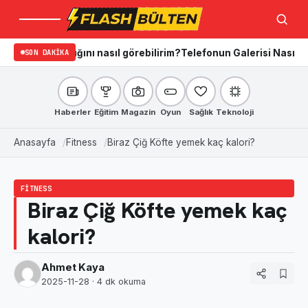
Menü
Ara
radığını nasıl görebilirim?
SON DAKIKA
Telefonun Galerisi Nasıl Temizlenir?
Haberler
Eğitim
Magazin
Oyun
Sağlık
Teknoloji
Anasayfa
Fitness
Biraz Çiğ Köfte yemek kaç kalori?
FITNESS
Biraz Çiğ Köfte yemek kaç
kalori?
Ahmet Kaya
2025-11-28
· 4 dk okuma