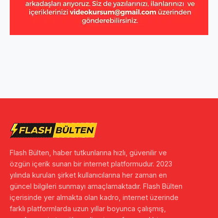
Flash Bülten, haber tutkunlarına hızlı, güvenilir ve
özgün içerik sunan bir internet platformudur. 2023
yılında kurulan şirket kullanıcılarına her zaman en
güncel bilgileri sunmayı amaçlamaktadır. Flash Bülten
içerisinde yer almakta olan kadro, internet üzerinde
farklı platformlarda uzun yıllar boyunca çalışmış,