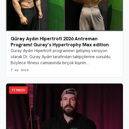
Güray Aydın Hipertrofi 2026 Antreman
Programı! Guray’s Hypertrophy Max edition
Güray Aydın Hipertrofi programının gelişmiş versiyon
olarak Dr. Güray Aydın tarafından takipçilerine sunuldu.
Böylece fitness camiasında birçok kişinin…
7 ay önce
FITNESS