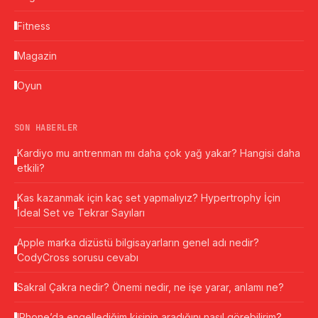
Fitness
Magazin
Oyun
SON HABERLER
Kardiyo mu antrenman mı daha çok yağ yakar? Hangisi daha
etkili?
Kas kazanmak için kaç set yapmalıyız? Hypertrophy İçin
İdeal Set ve Tekrar Sayıları
Apple marka dizüstü bilgisayarların genel adı nedir?
CodyCross sorusu cevabı
Sakral Çakra nedir? Önemi nedir, ne işe yarar, anlamı ne?
IPhone’da engellediğim kişinin aradığını nasıl görebilirim?