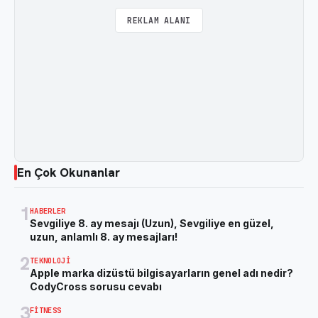
REKLAM ALANI
En Çok Okunanlar
1
HABERLER
Sevgiliye 8. ay mesajı (Uzun), Sevgiliye en güzel,
uzun, anlamlı 8. ay mesajları!
2
TEKNOLOJI
Apple marka dizüstü bilgisayarların genel adı nedir?
CodyCross sorusu cevabı
3
FITNESS