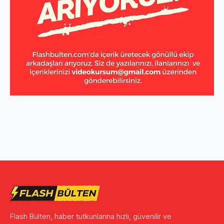
Flash Bülten, haber tutkunlarına hızlı, güvenilir ve