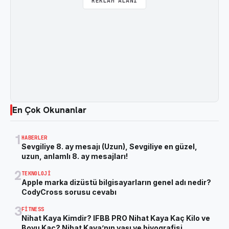
REKLAM ALANI
En Çok Okunanlar
1
HABERLER
Sevgiliye 8. ay mesajı (Uzun), Sevgiliye en güzel,
uzun, anlamlı 8. ay mesajları!
2
TEKNOLOJI
Apple marka dizüstü bilgisayarların genel adı nedir?
CodyCross sorusu cevabı
3
FITNESS
Nihat Kaya Kimdir? IFBB PRO Nihat Kaya Kaç Kilo ve
Boyu Kaç? Nihat Kaya’nın yaşı ve biyografisi