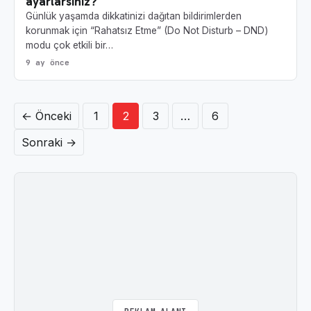
ayarlarsınız?
Günlük yaşamda dikkatinizi dağıtan bildirimlerden
korunmak için “Rahatsız Etme” (Do Not Disturb – DND)
modu çok etkili bir…
9 ay önce
Yazı sayfalandırması
← Önceki
1
2
3
…
6
Sonraki →