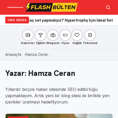
Menü
Ara
kaç set yapmalıyız? Hypertrophy İçin İdeal Set ve Tekrar Sayıla
SON DAKIKA
Haberler
Eğitim
Magazin
Oyun
Sağlık
Teknoloji
Anasayfa
Hamza Ceran
Yazar:
Hamza Ceran
Yıllardır birçok haber sitesinde SEO editörlüğü
yapmaktayım. Artık yeni bir blog sitesi ile birlikte yen
içerikler üretmeyi hedefliyorum.